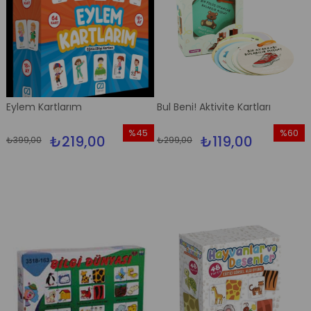
Eylem Kartlarım
Bul Beni! Aktivite Kartları
%45
%60
₺219,00
₺119,00
₺399,00
₺299,00
İndirim
İndirim
%45İndirim
%60İndi