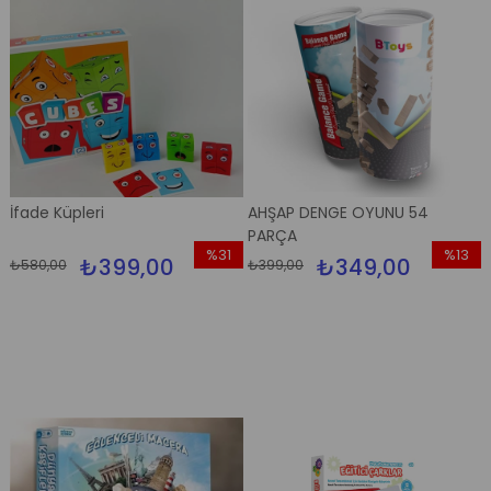
İfade Küpleri
AHŞAP DENGE OYUNU 54
PARÇA
%31
%13
₺399,00
₺349,00
₺580,00
₺399,00
İndirim
İndirim
%31İndirim
%13İndir