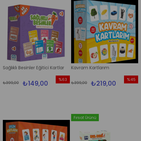
Sağlıklı Besinler Eğitici Kartlar
Kavram Kartlarım
%63
%45
₺149,00
₺219,00
₺399,00
₺399,00
İndirim
İndirim
%63İndirim
%45İndi
Fırsat Ürünü