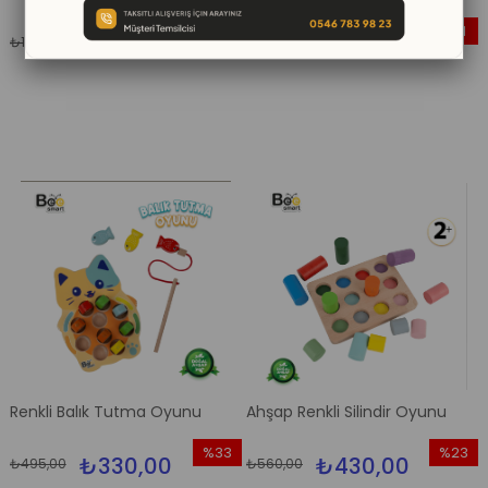
%50
%31
₺999,00
₺899,00
₺1.999,00
₺1.299,00
İndirim
İndirim
%50İndirim
%31İndir
Renkli Balık Tutma Oyunu
Ahşap Renkli Silindir Oyunu
%33
%23
₺330,00
₺430,00
₺495,00
₺560,00
İndirim
İndirim