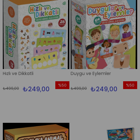
Hızlı ve Dikkatli
Duygu ve Eylemler
%50
%50
₺249,00
₺249,00
₺499,00
₺499,00
İndirim
İndirim
%50İndirim
%50İndi