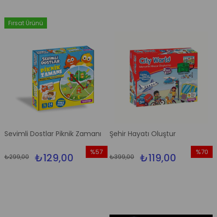
Fırsat Ürünü
Sevimli Dostlar Piknik Zamanı
Şehir Hayatı Oluştur
%57
%70
₺129,00
₺119,00
₺299,00
₺399,00
İndirim
İndirim
%57İndirim
%70İndi