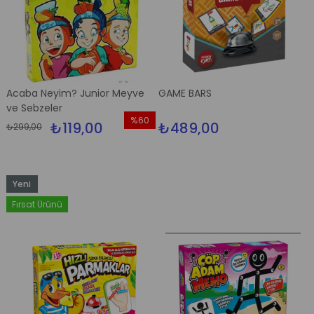
Acaba Neyim? Junior Meyve
GAME BARS
ve Sebzeler
%60
₺119,00
₺489,00
₺299,00
İndirim
%60İndirim
Yeni
Ürün
Fırsat Ürünü