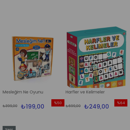
%46İndirim
%60İndi
Mesleğim Ne Oyunu
Harfler ve Kelimeler
%50
%64
₺199,00
₺249,00
₺399,00
₺699,00
İndirim
İndirim
%50İndirim
%64İndi
Yeni