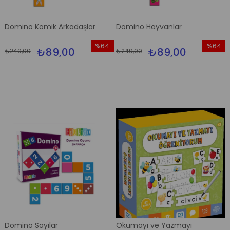
Domino Komik Arkadaşlar
Domino Hayvanlar
%64
%64
₺89,00
₺89,00
₺249,00
₺249,00
İndirim
İndirim
%64İndirim
%64İndi
Domino Sayılar
Okumayı ve Yazmayı