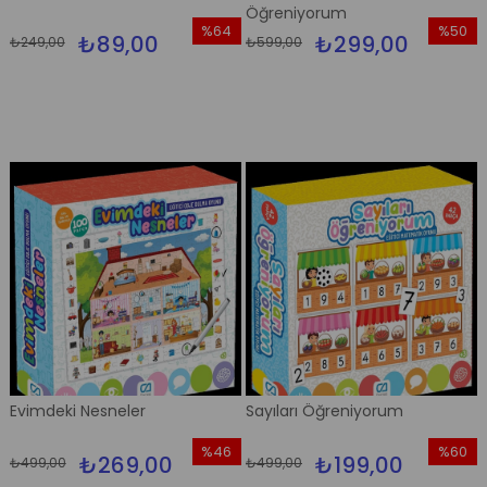
Öğreniyorum
%64
%50
₺89,00
₺299,00
₺249,00
₺599,00
İndirim
İndirim
%64İndirim
%50İndi
Evimdeki Nesneler
Sayıları Öğreniyorum
%46
%60
₺269,00
₺199,00
₺499,00
₺499,00
İndirim
İndirim