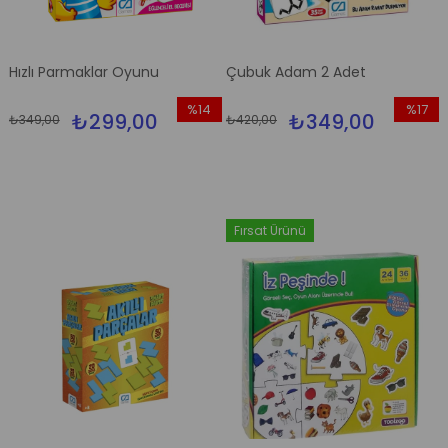
Hızlı Parmaklar Oyunu
Çubuk Adam 2 Adet
%14
%17
₺299,00
₺349,00
₺349,00
₺420,00
İndirim
İndirim
%14İndirim
%17İndir
Fırsat Ürünü