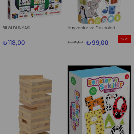
BİLGİ DÜNYASI
Hayvanlar ve Desenleri
%75
₺118,00
₺99,00
₺399,00
İndirim
%75İndi