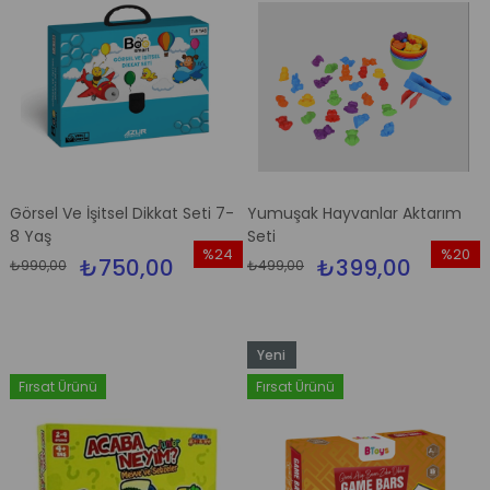
Görsel Ve İşitsel Dikkat Seti 7-
Yumuşak Hayvanlar Aktarım
8 Yaş
Seti
%24
%20
₺750,00
₺399,00
₺990,00
₺499,00
İndirim
İndirim
%24İndirim
%20İndi
Yeni
Ürün
Fırsat Ürünü
Fırsat Ürünü