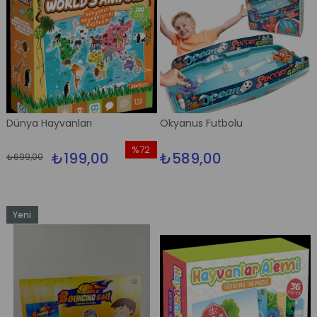
Dünya Hayvanları
Okyanus Futbolu
%72
₺199,00
₺589,00
₺699,00
İndirim
%72İndirim
Yeni
Ürün