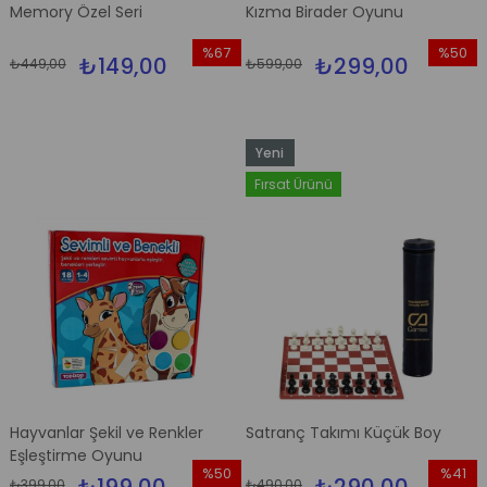
Memory Özel Seri
Kızma Birader Oyunu
%67
%50
₺149,00
₺299,00
₺449,00
₺599,00
İndirim
İndirim
%67İndirim
%50İndi
Yeni
Ürün
Fırsat Ürünü
Hayvanlar Şekil ve Renkler
Satranç Takımı Küçük Boy
Eşleştirme Oyunu
%50
%41
₺399,00
₺490,00