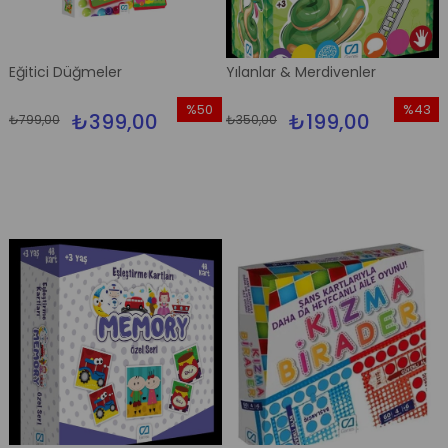
Eğitici Düğmeler
Yılanlar & Merdivenler
%50
%43
₺399,00
₺199,00
₺799,00
₺350,00
İndirim
İndirim
%50İndirim
%43İndi