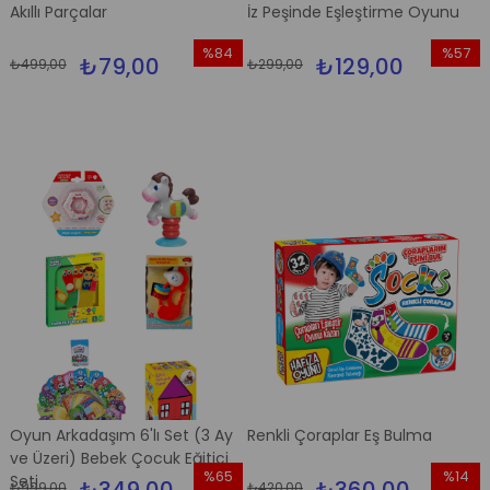
Akıllı Parçalar
İz Peşinde Eşleştirme Oyunu
%84
%57
₺79,00
₺129,00
₺499,00
₺299,00
İndirim
İndirim
%84İndirim
%57İndi
Oyun Arkadaşım 6'lı Set (3 Ay
Renkli Çoraplar Eş Bulma
ve Üzeri) Bebek Çocuk Eğitici
%65
%14
Seti
₺999,00
₺420,00