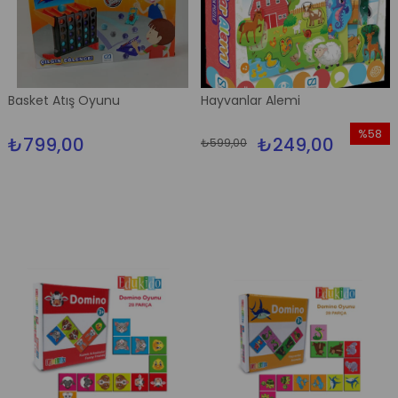
Basket Atış Oyunu
Hayvanlar Alemi
%58
₺799,00
₺249,00
₺599,00
İndirim
%58İndi