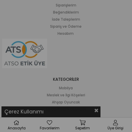
Siparişlerim
Beğendiklerim
İade Taleplerim
Sipariş ve Ödeme
Hesabım
KATEGORİLER
Mobilya
Meslek ve İlgi Köşeleri
Ahşap Oyuncak
Eğitici Plastik Oyuncak
Çerez Kullanımı
KURUMSAL
Anasayfa
Favorilerim
Sepetim
Üye Girişi
Hakkımızda