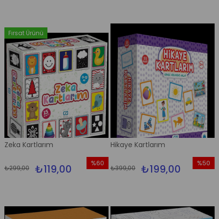
Fırsat Ürünü
Zeka Kartlarım
Hikaye Kartlarım
%60
%50
₺119,00
₺199,00
₺299,00
₺399,00
İndirim
İndirim
%60İndirim
%50İndi