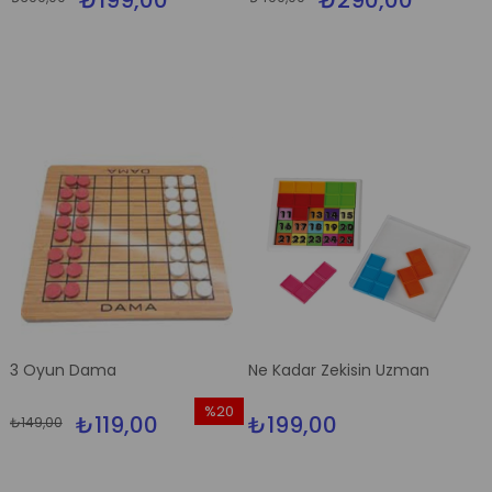
₺199,00
₺290,00
İndirim
İndirim
%50İndirim
%41İndi
3 Oyun Dama
Ne Kadar Zekisin Uzman
%20
₺119,00
₺199,00
₺149,00
İndirim
%20İndirim