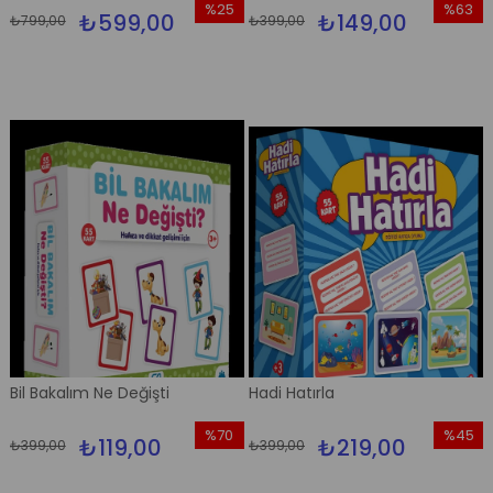
%25
%63
₺599,00
₺149,00
₺799,00
₺399,00
İndirim
İndirim
%25İndirim
%63İndi
Bil Bakalım Ne Değişti
Hadi Hatırla
%70
%45
₺119,00
₺219,00
₺399,00
₺399,00
İndirim
İndirim
%70İndirim
%45İndi