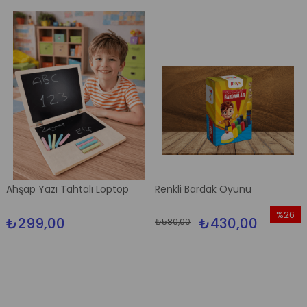
Ahşap Yazı Tahtalı Loptop
Renkli Bardak Oyunu
%26
₺299,00
₺430,00
₺580,00
İndirim
%26İndi