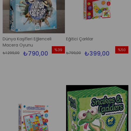
Dünya Kaşifleri Eğlenceli
Eğitici Çarklar
Macera Oyunu
%39
%50
₺790,00
₺399,00
₺1.299,00
₺799,00
İndirim
İndirim
%39İndirim
%50İndi