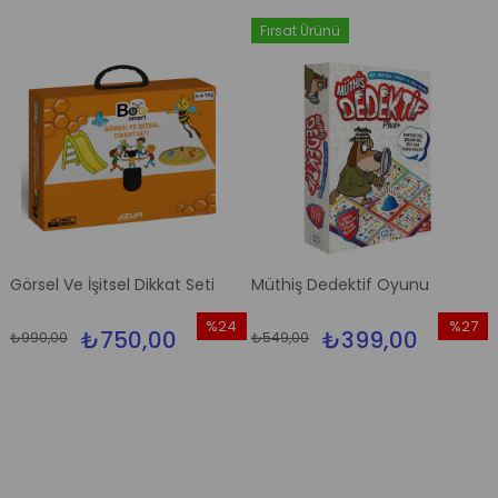
Fırsat Ürünü
Görsel Ve İşitsel Dikkat Seti
Müthiş Dedektif Oyunu
%24
%27
₺750,00
₺399,00
₺990,00
₺549,00
İndirim
İndirim
%24İndirim
%27İndi