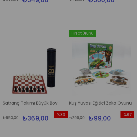
₺349,00
₺360,00
İndirim
İndirim
%65İndirim
%14İndi
Fırsat Ürünü
Satranç Takımı Büyük Boy
Kuş Yuvası Eğitici Zeka Oyunu
%33
%67
₺369,00
₺99,00
₺550,00
₺299,00
İndirim
İndirim
%33İndirim
%67İndi