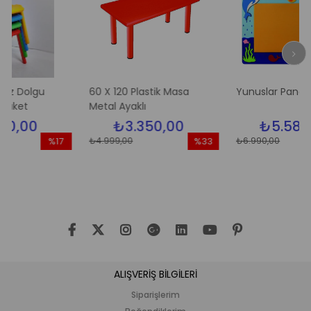
gu
60 X 120 Plastik Masa
Yunuslar Pano
Metal Ayaklı
0
₺3.350,00
₺5.580,00
₺4.999,00
₺6.990,00
%17
%33
İndirim
İndirim
İn
%17İndirim
%33İndirim
%2
ALIŞVERİŞ BİLGİLERİ
Siparişlerim