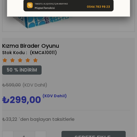
Kızma Birader Oyunu
(KMCA10011)
50
%
İNDIRIM
₺599,00
(KDV Dahil)
(KDV Dahil)
₺299,00
₺33,22
`den başlayan taksitlerle