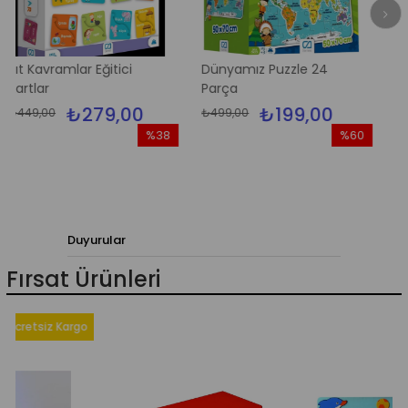
lar Eğitici
Dünyamız Puzzle 24
Güneş Siste
Parça
Puzzle
₺279,00
₺199,00
₺1
₺499,00
₺499,00
%38
%60
İndirim
İndirim
%38İndirim
%60İndirim
Duyurular
Fırsat Ürünleri
iz Kargo