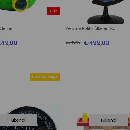
%38
İndirim
%38İndirim
Gözleme
Yerküre Politik Ülkeler Eko
49,00
₺499,00
₺546,00
Ücretsiz Kargo
Tükendi
Tükendi