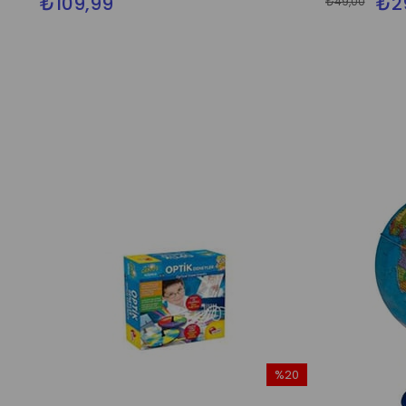
₺109,99
₺2
₺49,00
%20
İndirim