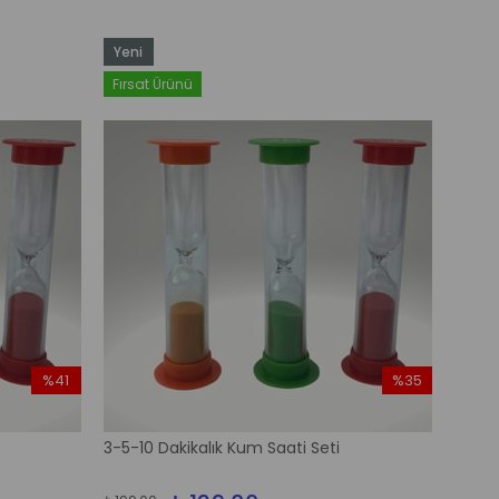
Yeni
Ürün
Fırsat Ürünü
%41
%35
İndirim
İndirim
%41İndirim
%35İndirim
3-5-10 Dakikalık Kum Saati Seti