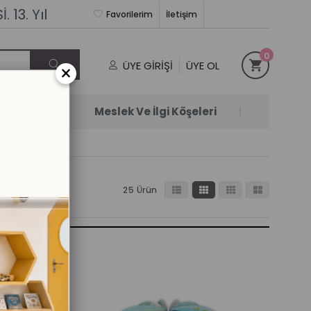
 13. Yıl
Favorilerim
İletişim
0
ÜYE GIRIŞI
ÜYE OL
×
Satanlar
Meslek Ve İlgi Köşeleri
25 Ürün