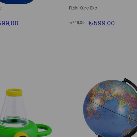
%13İndirim
e
Fiziki Küre Eko
99,00
₺599,00
₺749,00