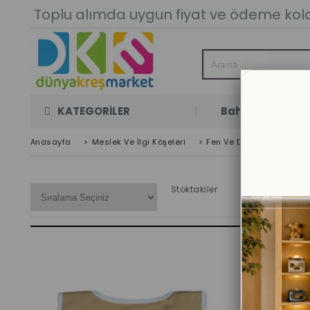
Toplu alımda uygun fiyat ve ödeme kolay
KATEGORİLER
Bahçe Oyun Oda
Anasayfa
>
Meslek Ve İlgi Köşeleri
>
Fen Ve Doğa Köşesi Ürünl
Stoktakiler