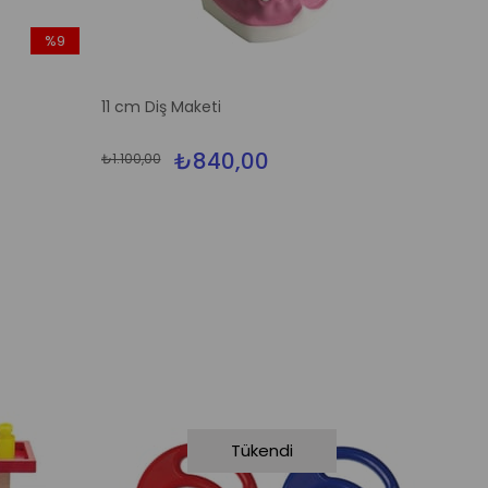
%9
İndirim
%9İndirim
11 cm Diş Maketi
₺840,00
₺1.100,00
Tükendi