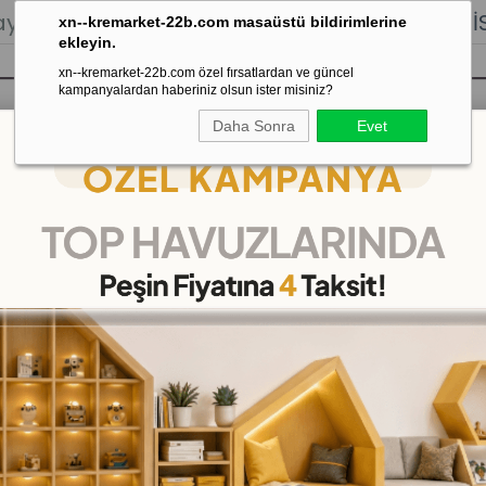
lığı.
Stoktan Gönderim.
% 100
İADE
GARANTİSİ.
xn--kremarket-22b.com masaüstü bildirimlerine
ekleyin.
xn--kremarket-22b.com özel fırsatlardan ve güncel
kampanyalardan haberiniz olsun ister misiniz?
Daha Sonra
Evet
sı
Kaydırak Salıncak Tahterevalli
Çok 
eri