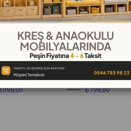
%19
İndirim
%19İndirim
ırtlı Pano
11 Cm Keşfediyorum Suda Yaşam
1.099,00
₺799,00
₺899,00