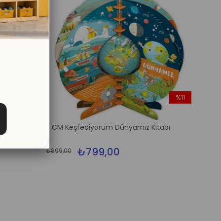
%11
%11
İndirim
İndirim
%11İndirim
%11İndirim
 Kitabı
11 CM Keşfediyorum Dünyamız Kitabı
₺799,00
₺899,00