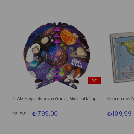
%11
İndirim
%11İndirim
11 CM Keşfediyorum Güneş Sistemi Kitapı
Kabartmalı D
₺799,00
₺109,99
₺899,00