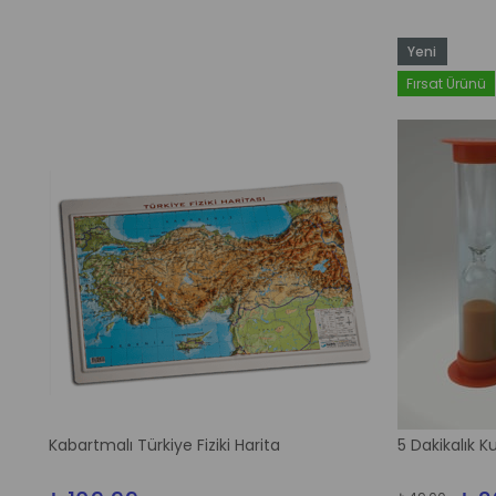
Yeni
Ürün
Fırsat Ürünü
Kabartmalı Türkiye Fiziki Harita
5 Dakikalık 