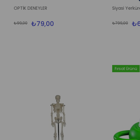
%20İndirim
OPTİK DENEYLER
Siyasi Yerkür
₺79,00
₺6
₺99,00
₺799,00
Fırsat Ürünü