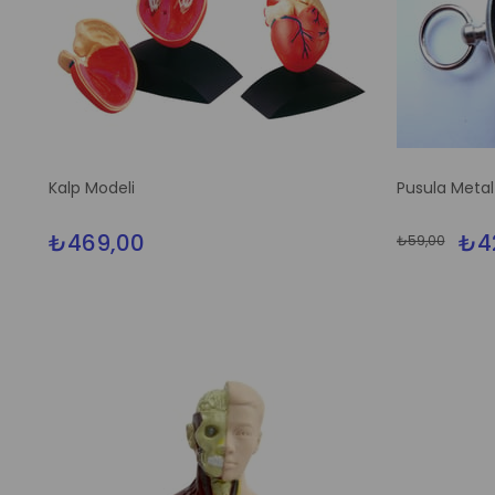
Kalp Modeli
Pusula Metal
₺469,00
₺4
₺59,00