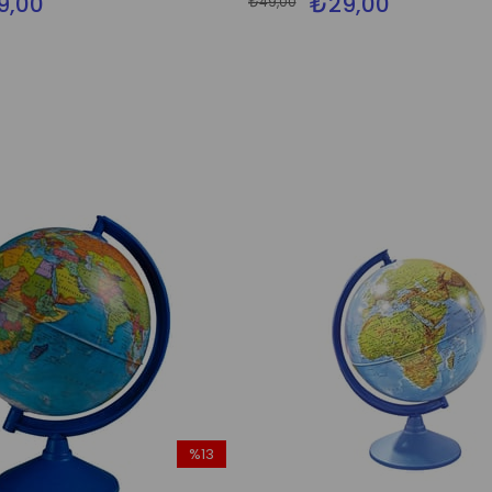
9,00
₺29,00
₺49,00
%13
İndirim