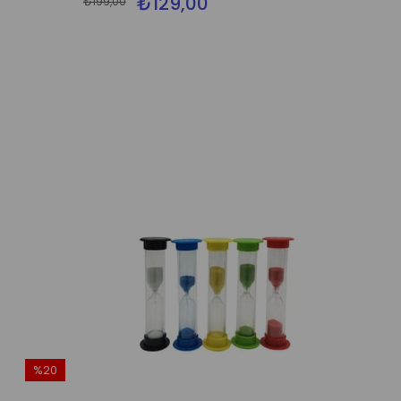
₺129,00
₺199,00
%20
İndirim