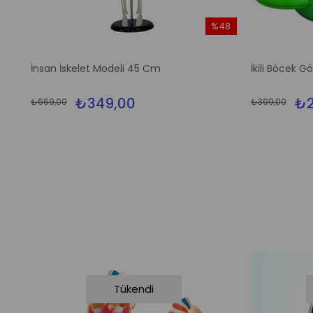
%48
İndirim
%48İndirim
İnsan İskelet Modeli 45 Cm
İkili Böcek 
₺349,00
₺2
₺669,00
₺399,00
Tükendi