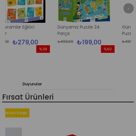
 Eğitici
Dünyamız Puzzle 24
Güneş Sistemi Y
Parça
Puzzle
79,00
₺199,00
₺199
₺499,00
₺499,00
%38
%60
İndirim
İndirim
%38İndirim
%60İndirim
Duyurular
Fırsat Ürünleri
iz Kargo