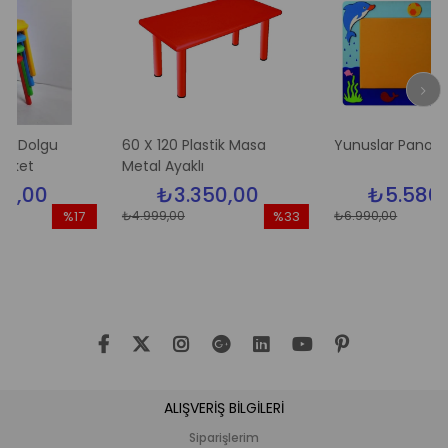
gu
60 X 120 Plastik Masa
Yunuslar Pano
Metal Ayaklı
0
₺3.350,00
₺5.580,00
₺4.999,00
₺6.990,00
%17
%33
İndirim
İndirim
İn
%17İndirim
%33İndirim
%2
ALIŞVERİŞ BİLGİLERİ
Siparişlerim