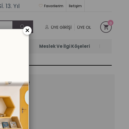
 13. Yıl
Favorilerim
İletişim
0
ÜYE GIRIŞI
ÜYE OL
×
Satanlar
Meslek Ve İlgi Köşeleri
Seti 7-8 Yaş