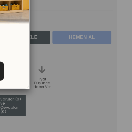
rle
teme
Karşılaştır
Fiyat
Düşünce
Haber Ver
Sorular (0)
ve
Cevaplar
(0)