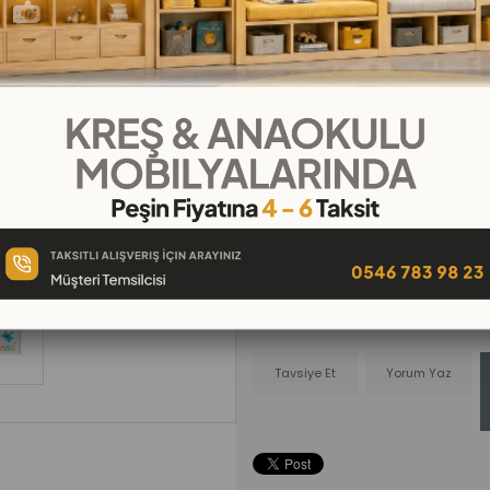
₺750,00
₺83,33
`den başlayan taksitle
Telefonla
Favorilere
İstek Lis
Sipariş
Ekle
Ekle
Tavsiye Et
Yorum Yaz