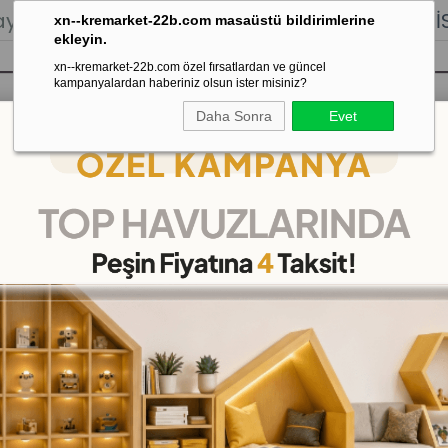
lığı.
Stoktan Gönderim.
% 100
İADE
GARANTİSİ.
xn--kremarket-22b.com masaüstü bildirimlerine
ekleyin.
xn--kremarket-22b.com özel fırsatlardan ve güncel
kampanyalardan haberiniz olsun ister misiniz?
Daha Sonra
Evet
sı
Kaydırak Salıncak Tahterevalli
Çok 
 İşitsel Dikkat Seti 7-8 Yaş
Görsel Ve İşitsel Dikkat 
(DKMS552013)
24
%
İNDIRIM
₺990,00
(KDV Dahil)
(KDV Dahil)