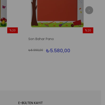
%20
%20
İndirim
İndirim
Son Bahar Pano
%20İndirim
%20İndirim
₺5.580,00
₺6.990,00
E-BÜLTEN KAYIT