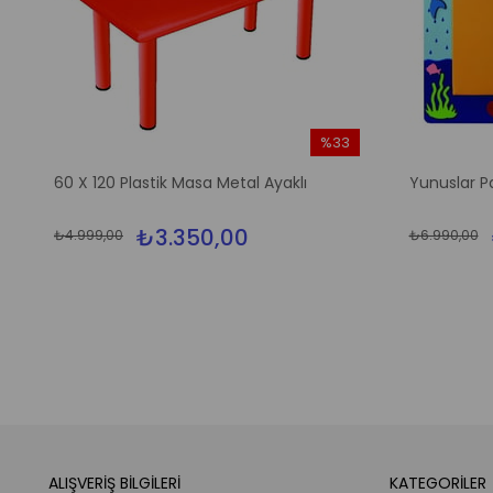
%33
m
İndirim
60 X 120 Plastik Masa Metal Ayaklı
Yunuslar P
irim
%33İndirim
₺3.350,00
₺4.999,00
₺6.990,00
ALIŞVERİŞ BİLGİLERİ
KATEGORİLER