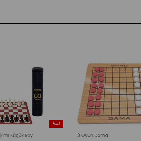
%41
İndirim
kımı Küçük Boy
3 Oyun Dama
%41İndirim