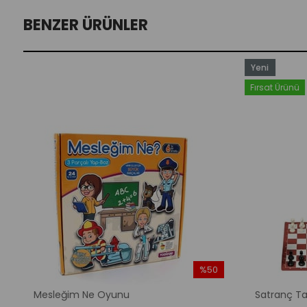
BENZER ÜRÜNLER
Yeni
Ürün
Fırsat Ürünü
%50
m
İndirim
Mesleğim Ne Oyunu
Satranç Ta
dirim
%50İndirim