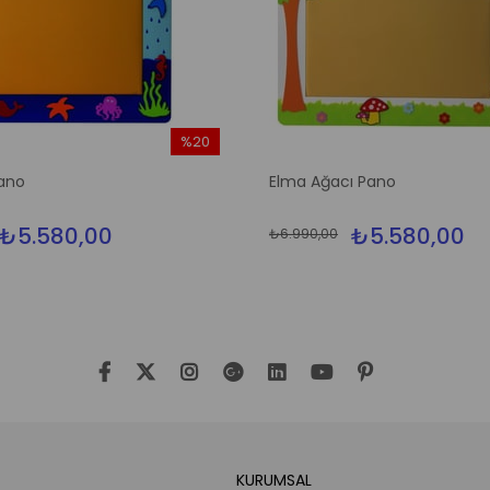
%20
İndirim
ano
Elma Ağacı Pano
%20İndirim
₺5.580,00
₺5.580,00
₺6.990,00
KURUMSAL