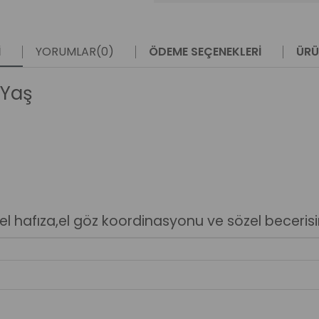
I
YORUMLAR
(0)
ÖDEME SEÇENEKLERI
ÜRÜ
 Yaş
el hafıza,el göz koordinasyonu ve sözel becerisini 