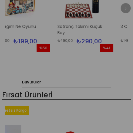
e Oyunu
Satranç Takımı Küçük
3 Oyun Dama
Boy
99,00
₺290,00
₺119
₺490,00
₺149,00
%50
%41
İndirim
İndirim
%50İndirim
%41İndirim
Duyurular
Fırsat Ürünleri
iz Kargo