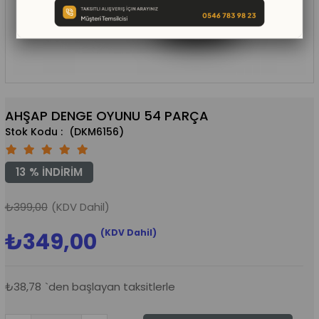
AHŞAP DENGE OYUNU 54 PARÇA
(DKM6156)
13
%
İNDIRIM
₺399,00
(KDV Dahil)
(KDV Dahil)
₺349,00
₺38,78
`den başlayan taksitlerle