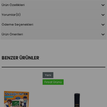
Ürün Özellikleri
Yorumlar
(0)
Ödeme Seçenekleri
Ürün Önerileri
BENZER ÜRÜNLER
Yeni
Ürün
Fırsat Ürünü