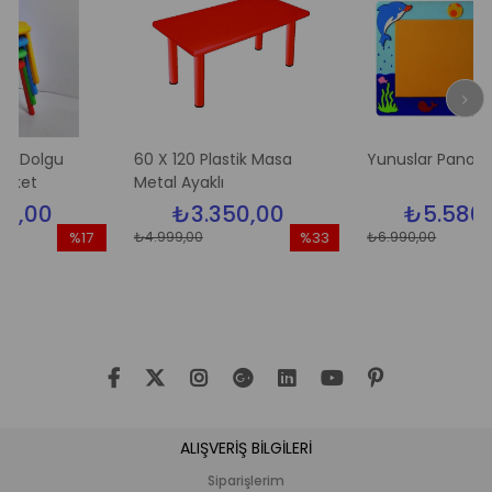
gu
60 X 120 Plastik Masa
Yunuslar Pano
Metal Ayaklı
0
₺3.350,00
₺5.580,00
₺4.999,00
₺6.990,00
%17
%33
İndirim
İndirim
İn
%17İndirim
%33İndirim
%2
ALIŞVERİŞ BİLGİLERİ
Siparişlerim