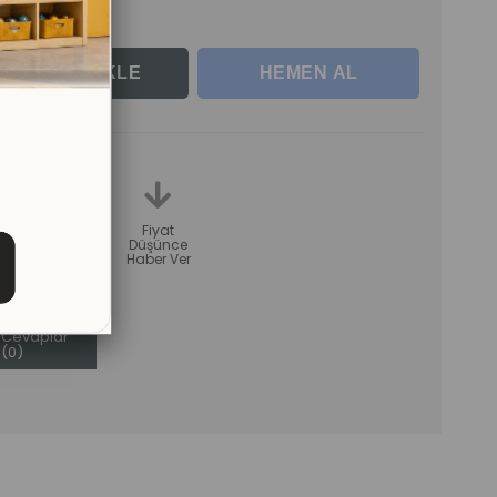
erle
teme
Karşılaştır
Fiyat
Düşünce
Haber Ver
Sorular (0)
ve
Cevaplar
(0)