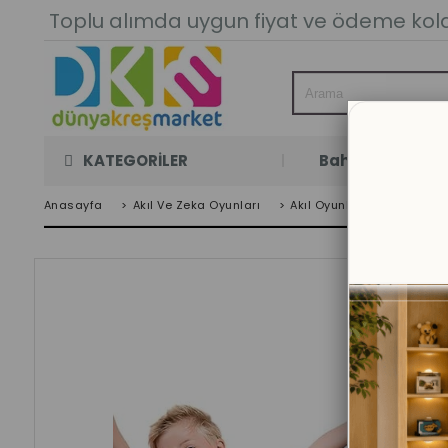
Toplu alımda uygun fiyat ve ödeme kolay
KATEGORİLER
Bahçe Oyun Oda
Anasayfa
>
Akıl Ve Zeka Oyunları
>
Akıl Oyunları
>
Okyanus