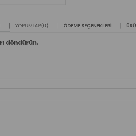
I
YORUMLAR
(0)
ÖDEME SEÇENEKLERI
ÜRÜ
rı döndürün.