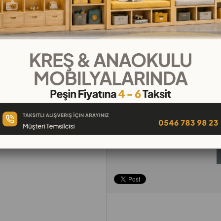
₺65,44
`den başlayan taksitl
Telefonla
Favorilere
İstek Lis
Sipariş
Ekle
Ekle
Tavsiye Et
Yorum Yaz