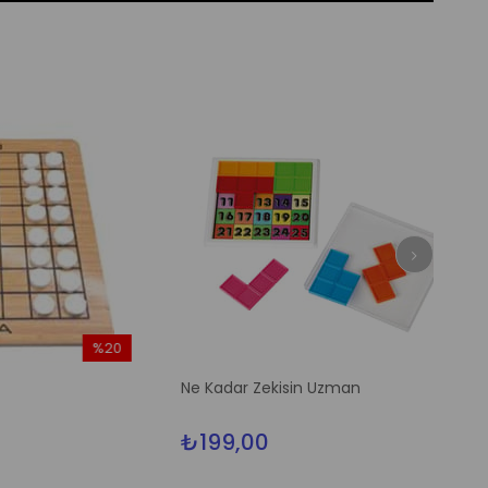
%20
İndirim
Ne Kadar Zekisin Uzman
%20İndirim
₺199,00