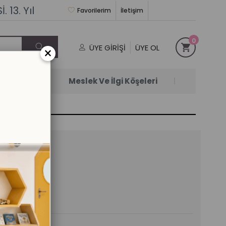
 13. Yıl
Favorilerim
İletişim
0
ÜYE GIRIŞI
ÜYE OL
×
Satanlar
Meslek Ve İlgi Köşeleri