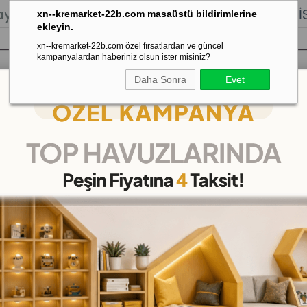
lığı.
Stoktan Gönderim.
% 100
İADE
GARANTİSİ.
xn--kremarket-22b.com masaüstü bildirimlerine
ekleyin.
xn--kremarket-22b.com özel fırsatlardan ve güncel
kampanyalardan haberiniz olsun ister misiniz?
Daha Sonra
Evet
sı
Kaydırak Salıncak Tahterevalli
Çok 
 Futbolu
Okyanus Futbolu
(CA.5354)
(KDV Dahil)
₺589,00