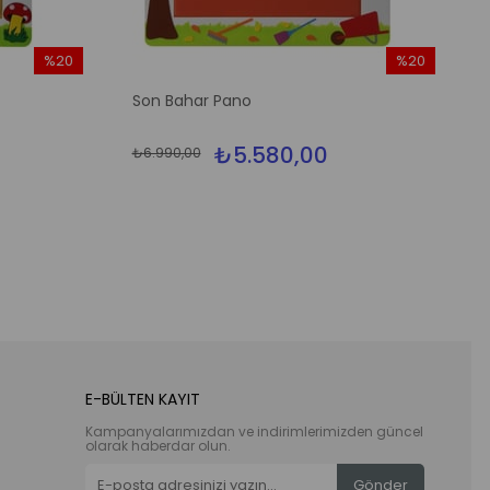
%20
%20
İndirim
İndirim
Son Bahar Pano
%20İndirim
%20İndirim
₺5.580,00
₺6.990,00
E-BÜLTEN KAYIT
Kampanyalarımızdan ve indirimlerimizden güncel
olarak haberdar olun.
Gönder