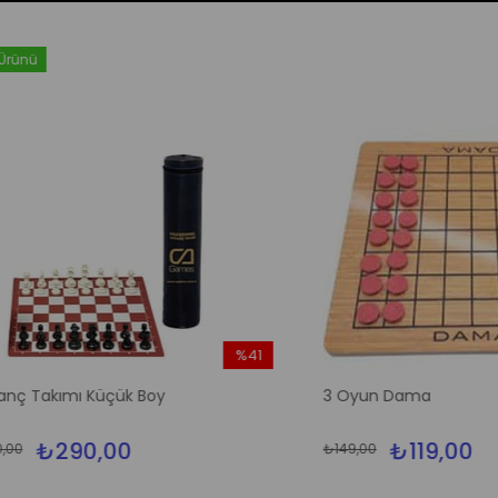
%41
İndirim
kımı Küçük Boy
3 Oyun Dama
%41İndirim
₺290,00
₺119,00
₺149,00