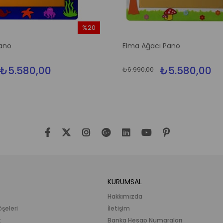
%20
İndirim
ano
Elma Ağacı Pano
%20İndirim
₺5.580,00
₺5.580,00
₺6.990,00
KURUMSAL
Hakkımızda
öşeleri
İletişim
k
Banka Hesap Numaraları