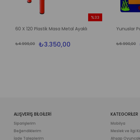
%33
m
İndirim
60 X 120 Plastik Masa Metal Ayaklı
Yunuslar P
irim
%33İndirim
₺3.350,00
₺4.999,00
₺6.990,00
ALIŞVERİŞ BİLGİLERİ
KATEGORİLER
Siparişlerim
Mobilya
Beğendiklerim
Meslek ve İlgi K
İade Taleplerim
Ahşap Oyunca