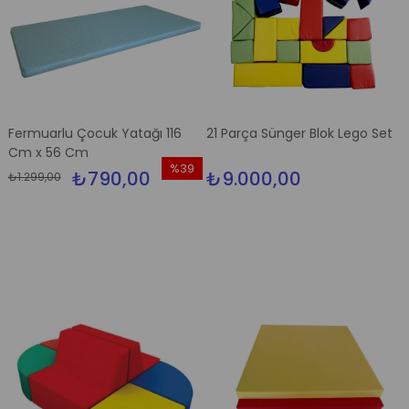
Fermuarlu Çocuk Yatağı 116
21 Parça Sünger Blok Lego Set
Cm x 56 Cm
%39
₺790,00
₺9.000,00
₺1.299,00
İndirim
%39İndirim