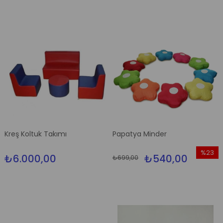
Kreş Koltuk Takımı
Papatya Minder
%23
₺6.000,00
₺540,00
₺699,00
İndirim
%23İndi