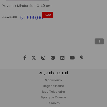
Yuvarlak Minder Seti Ø 40 cm
%20
₺1.999,00
₺2.499,00
İndirim
%20İndirim
1
ALIŞVERİŞ BİLGİLERİ
Siparişlerim
Beğendiklerim
İade Taleplerim
Sipariş ve Ödeme
Hesabım