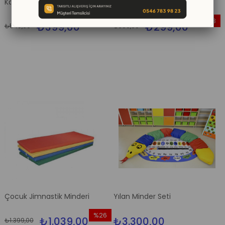
Kare Minder 7,5 Cm
40 cm Kare Minder 4,5 cm
%27
%23
₺399,00
₺299,00
₺549,00
₺389,00
İndirim
İndirim
%27İndirim
%23İndi
Çocuk Jimnastik Minderi
Yılan Minder Seti
%26
₺1.039,00
₺3.300,00
₺1.399,00