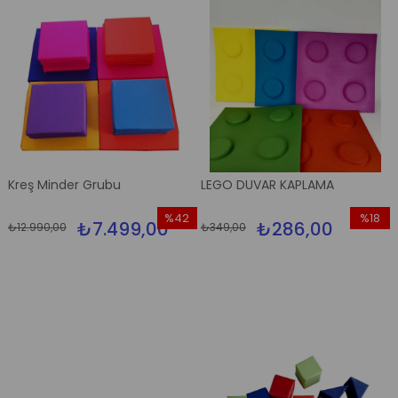
Kreş Minder Grubu
LEGO DUVAR KAPLAMA
%42
%18
₺7.499,00
₺286,00
₺12.990,00
₺349,00
İndirim
İndirim
%42İndirim
%18İndir