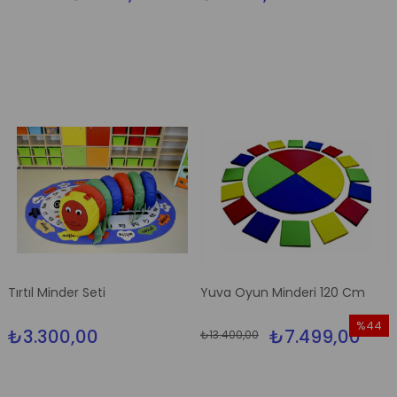
İndirim
%26İndirim
Tırtıl Minder Seti
Yuva Oyun Minderi 120 Cm
%44
₺3.300,00
₺7.499,00
₺13.400,00
İndirim
%44İndi