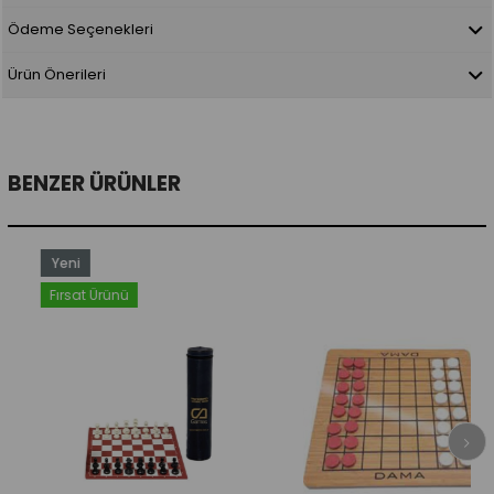
Ödeme Seçenekleri
Ürün Önerileri
BENZER ÜRÜNLER
Yeni
Ürün
Fırsat Ürünü