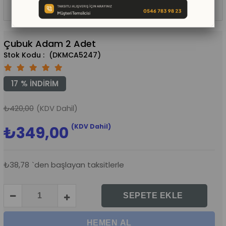
Çubuk Adam 2 Adet
(DKMCA5247)
17
%
İNDIRIM
₺420,00
(KDV Dahil)
(KDV Dahil)
₺349,00
₺38,78
`den başlayan taksitlerle