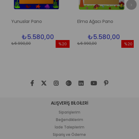
Yunuslar Pano
Elma Ağacı Pano
₺5.580,00
₺5.580,00
₺6.990,00
₺6.990,00
%20
%20
im
İndirim
İndirim
dirim
%20İndirim
%20İndir
ALIŞVERİŞ BİLGİLERİ
Siparişlerim
Beğendiklerim
İade Taleplerim
Sipariş ve Ödeme