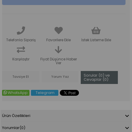
Telefonla Sipariş
Favorilere Ekle
İstek Listeme Ekle
Karşılaştır
Fiyat Düşünce Haber
Ver
Sorular (0) ve
Tavsiye Et
Yorum Yaz
Cevaplar (0)
WhatsApp
Telegram
Ürün Özellikleri
Yorumlar
(0)