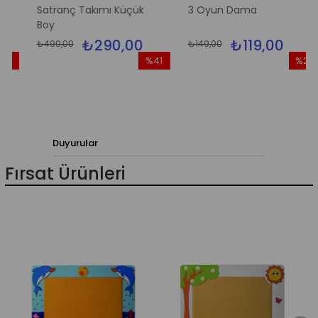
Satranç Takımı Küçük
3 Oyun Dama
Boy
₺290,00
₺119,00
₺490,00
₺149,00
0
%41
%20
rim
İndirim
İndirim
ndirim
%41İndirim
%20İndi
Duyurular
Fırsat Ürünleri