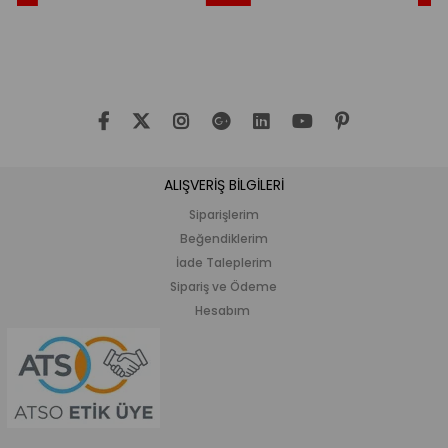
rim
İndirim
İndirim
İndirim
%20İndirim
%20İndi
ALIŞVERİŞ BİLGİLERİ
Siparişlerim
Beğendiklerim
İade Taleplerim
Sipariş ve Ödeme
Hesabım