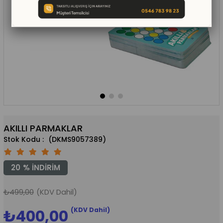
AKILLI PARMAKLAR
(DKMS9057389)
20
%
İNDIRIM
₺499,00
(KDV Dahil)
(KDV Dahil)
₺400,00