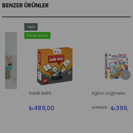
BENZER ÜRÜNLER
Yeni
Ürün
Fırsat Ürünü
GAME BARS
Eğitici Düğmeler
₺489,00
₺399,00
₺799,00
%5
İndi
%50İ