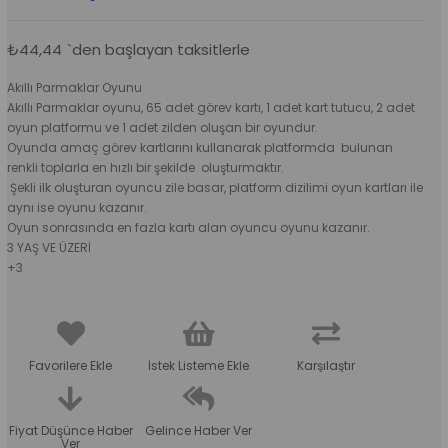
₺44,44
`den başlayan taksitlerle
Akıllı Parmaklar Oyunu
Akıllı Parmaklar oyunu, 65 adet görev kartı, 1 adet kart tutucu, 2 adet
oyun platformu ve 1 adet zilden oluşan bir oyundur.
Oyunda amaç görev kartlarını kullanarak platformda bulunan
renkli toplarla en hızlı bir şekilde oluşturmaktır.
Şekli ilk oluşturan oyuncu zile basar, platform dizilimi oyun kartları ile
aynı ise oyunu kazanır.
Oyun sonrasında en fazla kartı alan oyuncu oyunu kazanır.
3 YAŞ VE ÜZERİ
+3
Favorilere Ekle
İstek Listeme Ekle
Karşılaştır
Fiyat Düşünce Haber
Gelince Haber Ver
Ver