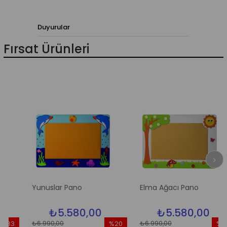
Duyurular
Fırsat Ürünleri
Yunuslar Pano
Elma Ağacı Pano
₺5.580,00
₺5.580,00
₺6.990,00
₺6.990,00
33
%20
%20