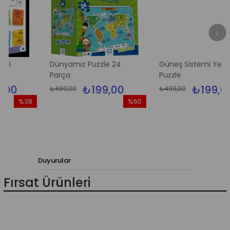
Dünyamız Puzzle 24
Güneş Sistemi Yer
Parça
Puzzle
₺199,00
₺199,00
₺499,00
₺499,00
%38
%60
%6
ndirim
İndirim
İndi
%38İndirim
%60İndirim
%60İ
Duyurular
Fırsat Ürünleri