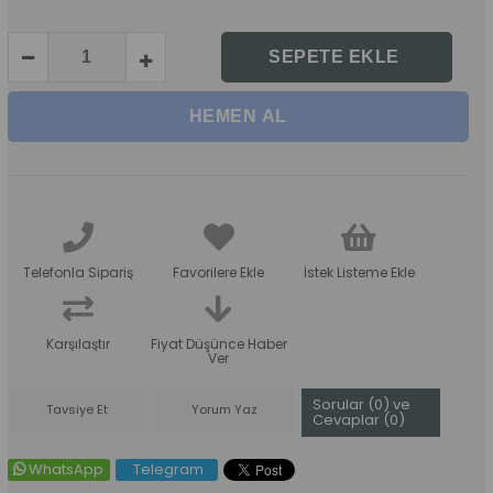
Telefonla Sipariş
Favorilere Ekle
İstek Listeme Ekle
Karşılaştır
Fiyat Düşünce Haber
Ver
Sorular (0) ve
Tavsiye Et
Yorum Yaz
Cevaplar (0)
WhatsApp
Telegram