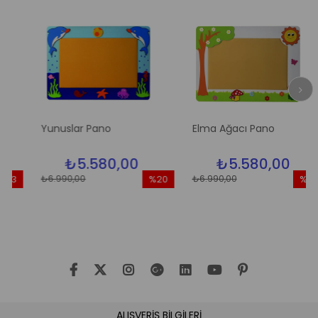
Yunuslar Pano
Elma Ağacı Pano
₺5.580,00
₺5.580,00
₺6.990,00
₺6.990,00
3
%20
%20
rim
İndirim
İndirim
ndirim
%20İndirim
%20İndi
ALIŞVERİŞ BİLGİLERİ