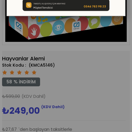
Hayvanlar Alemi
(KMCA5146)
58
%
İNDIRIM
₺599,00
(KDV Dahil)
(KDV Dahil)
₺249,00
₺27,67
`den başlayan taksitlerle