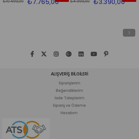
₺7.765,00
₺3.390,00
₺10.499,00
₺4.999,00
İndirim
İndirim
%26İndirim
%32İndi
1
ALIŞVERİŞ BİLGİLERİ
Siparişlerim
Beğendiklerim
İade Taleplerim
Sipariş ve Ödeme
Hesabım