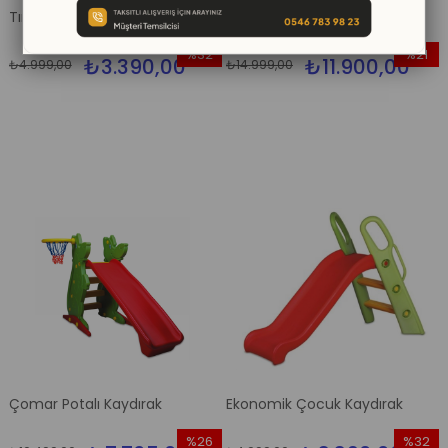
Tırtıl Tahterevalli
Çomar Kaydırak ve Salıncak
Seti
%32
%21
₺3.390,00
₺11.900,00
₺4.999,00
₺14.999,00
İndirim
İndirim
%32İndirim
%21İndir
Çomar Potalı Kaydırak
Ekonomik Çocuk Kaydırak
%26
%32