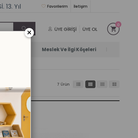
 13. Yıl
Favorilerim
İletişim
0
ÜYE GIRIŞI
ÜYE OL
×
Satanlar
Meslek Ve İlgi Köşeleri
7 Ürün