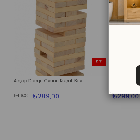
%31
İndirim
%31İndirim
Ahşap Denge Oyunu Küçük Boy.
Ahşap Yazı T
₺289,00
₺299,00
₺419,00