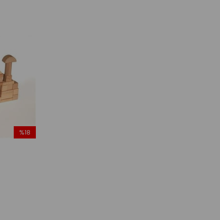
%18
İndirim
%18İndirim