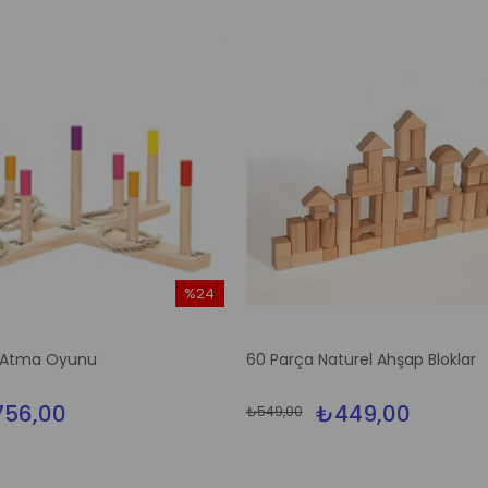
%24
İndirim
%24İndirim
 Atma Oyunu
60 Parça Naturel Ahşap Bloklar
56,00
₺449,00
₺549,00