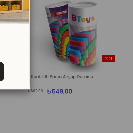
%20
%21
İndirim
İndirim
%20İndirim
%21İndirim
yunu
5 Renk 100 Parça Ahşap Domino
₺549,00
₺699,00