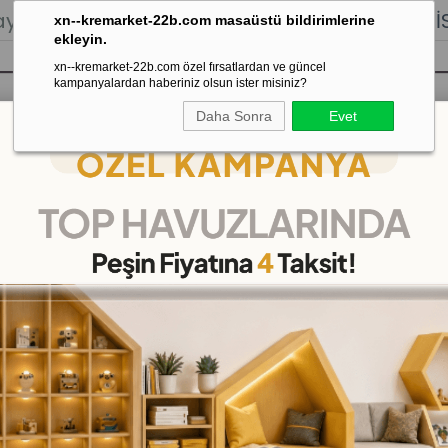
lığı.
Stoktan Gönderim.
% 100
İADE
GARANTİSİ.
xn--kremarket-22b.com masaüstü bildirimlerine
ekleyin.
xn--kremarket-22b.com özel fırsatlardan ve güncel
kampanyalardan haberiniz olsun ister misiniz?
Daha Sonra
Evet
sı
Kaydırak Salıncak Tahterevalli
Çok 