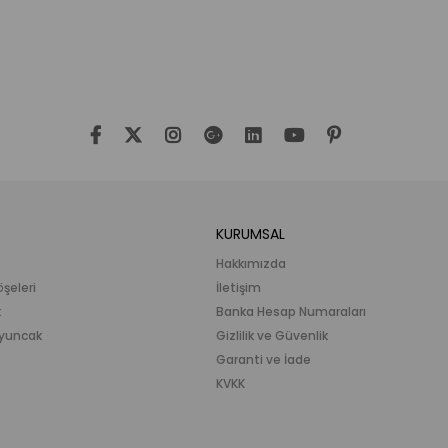
KURUMSAL
Hakkımızda
öşeleri
İletişim
k
Banka Hesap Numaraları
 Oyuncak
Gizlilik ve Güvenlik
Garanti ve İade
KVKK