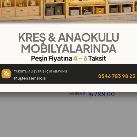
ahtalı Loptop
Renkli Ahşap Denge (Balans) O
₺799,00
₺999,00