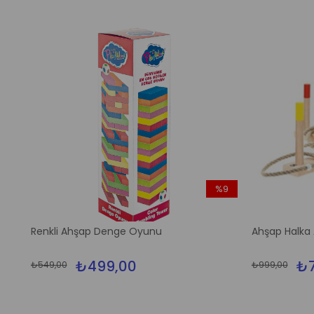
%9
İndirim
%9İndirim
Renkli Ahşap Denge Oyunu
Ahşap Halka
₺499,00
₺7
₺549,00
₺999,00