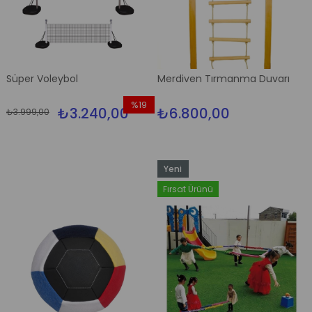
Süper Voleybol
Merdiven Tırmanma Duvarı
%19
₺3.240,00
₺6.800,00
₺3.999,00
İndirim
%19İndirim
Yeni
Ürün
Fırsat Ürünü