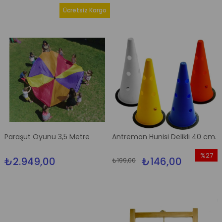
Ücretsiz Kargo
Paraşüt Oyunu 3,5 Metre
Antreman Hunisi Delikli 40 cm.
%27
₺2.949,00
₺146,00
₺199,00
İndirim
%27İndi