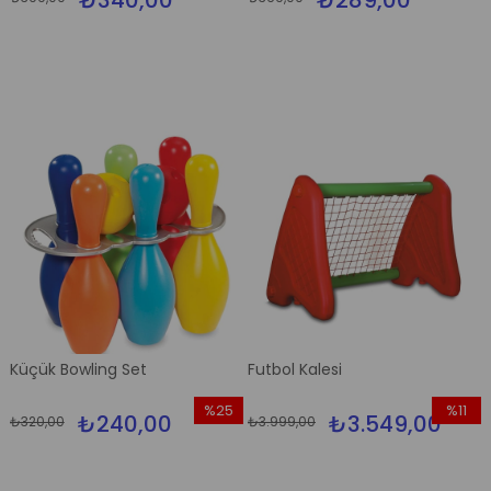
₺340,00
₺289,00
İndirim
İndirim
%15İndirim
%22İndi
Küçük Bowling Set
Futbol Kalesi
%25
%11
₺240,00
₺3.549,00
₺320,00
₺3.999,00
İndirim
İndirim
%25İndirim
%11İndir