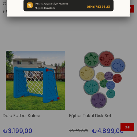
Oyunu
%22
%17
₺4.599,00
₺499,00
₺5.899,00
₺599,00
İndirim
İndirim
%22İndirim
%17İndir
Dolu Futbol Kalesi
Eğitici Taktil Disk Seti
%11
₺3.199,00
₺4.899,00
₺5.499,00
İndirim