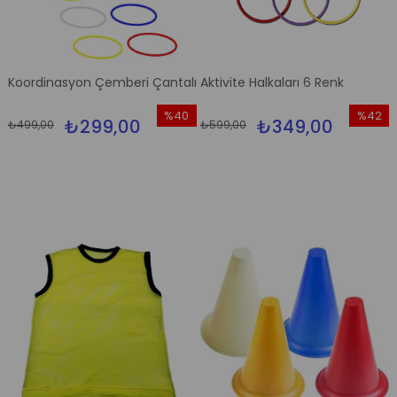
Koordinasyon Çemberi Çantalı
Aktivite Halkaları 6 Renk
%40
%42
₺299,00
₺349,00
₺499,00
₺599,00
İndirim
İndirim
%40İndirim
%42İndi