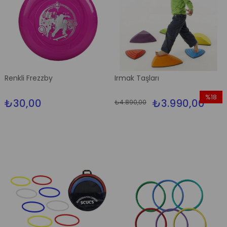
Renkli Frezzby
Irmak Taşları
%18
₺30,00
₺3.990,00
₺4.890,00
İndirim
%18İndir