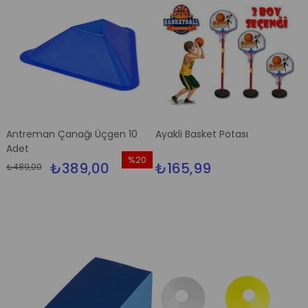
Antreman Çanağı Üçgen 10
Ayakli Basket Potası
Adet
%20
₺389,00
₺165,99
₺489,00
İndirim
%20İndirim