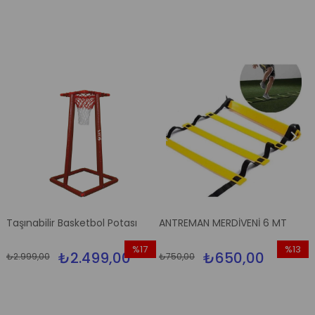
%11İndir
Taşınabilir Basketbol Potası
ANTREMAN MERDİVENİ 6 MT
%17
%13
₺2.499,00
₺650,00
₺2.999,00
₺750,00
İndirim
İndirim
%17İndirim
%13İndir