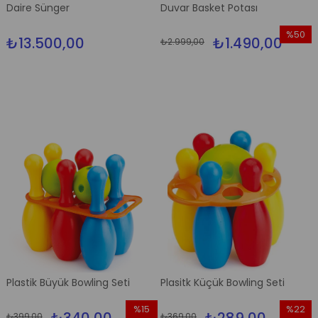
Daire Sünger
Duvar Basket Potası
%50
₺13.500,00
₺1.490,00
₺2.999,00
İndirim
%50İndi
Plastik Büyük Bowling Seti
Plasitk Küçük Bowling Seti
%15
%22
₺399,00
₺369,00