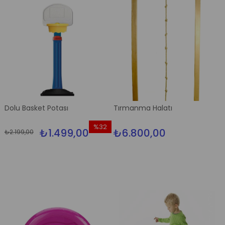
Dolu Basket Potası
Tırmanma Halatı
%32
₺1.499,00
₺6.800,00
₺2.199,00
İndirim
%32İndirim