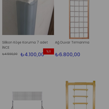
Silikon Köşe Koruma 7 adet
Ağ Duvar Tırmanma
İNCE
%11
₺4.100,00
₺6.800,00
₺4.590,00
İndirim
%11İndirim