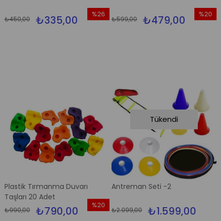
%26
%20
₺335,00
₺479,00
₺450,00
₺599,00
İndirim
İndirim
%26İndirim
%20İndi
Tükendi
Plastik Tırmanma Duvarı
Antreman Seti -2
Taşları 20 Adet
%20
₺790,00
₺1.599,00
₺990,00
₺2.099,00
İndirim