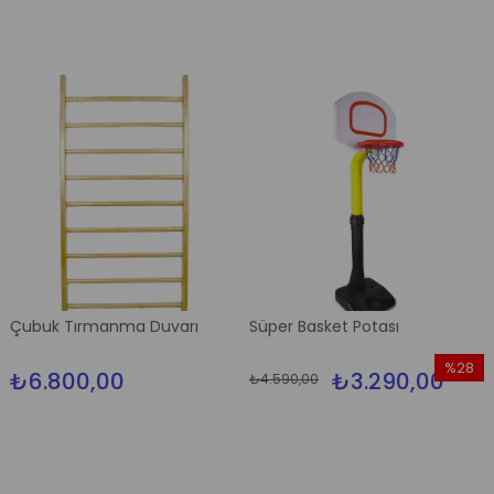
Çubuk Tırmanma Duvarı
Süper Basket Potası
%28
₺6.800,00
₺3.290,00
₺4.590,00
İndirim
%28İndi