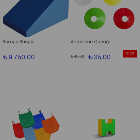
Rampa Sünger
Antreman Çanağı
%22
₺9.750,00
₺35,00
₺45,00
İndirim
%22İndi