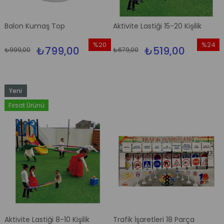
Balon Kumaş Top
Aktivite Lastiği 15-20 Kişilik
%20
%24
₺799,00
₺519,00
₺999,00
₺679,00
İndirim
İndirim
%20İndirim
%24İndi
Yeni
Ürün
Fırsat Ürünü
Aktivite Lastiği 8-10 Kişilik
Trafik İşaretleri 18 Parça