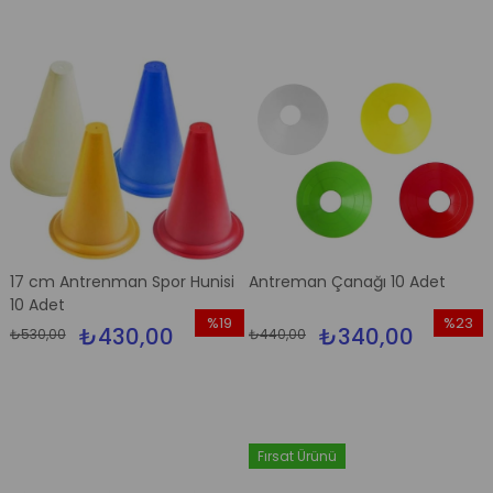
17 cm Antrenman Spor Hunisi
Antreman Çanağı 10 Adet
10 Adet
%19
%23
₺430,00
₺340,00
₺530,00
₺440,00
İndirim
İndirim
%19İndirim
%23İndi
Fırsat Ürünü