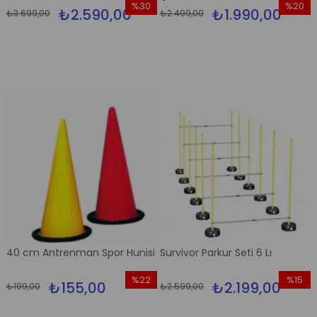
%30
%20
₺2.590,00
₺1.990,00
₺3.699,00
₺2.499,00
İndirim
İndirim
%30İndirim
%20İndi
40 cm Antrenman Spor Hunisi
Survivor Parkur Seti 6 Lı
%22
%15
₺155,00
₺2.199,00
₺199,00
₺2.599,00
İndirim
İndirim
%22İndirim
%15İndir