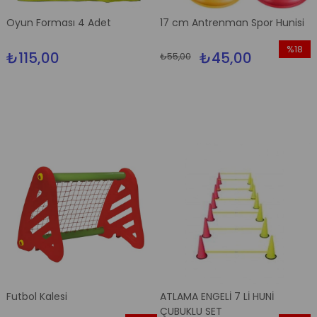
Oyun Forması 4 Adet
17 cm Antrenman Spor Hunisi
%18
₺115,00
₺45,00
₺55,00
İndirim
%18İndir
Futbol Kalesi
ATLAMA ENGELİ 7 Lİ HUNİ
ÇUBUKLU SET