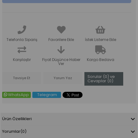
Telefonla Sipariş
Favorilere Ekle
İstek Listeme Ekle
Karşılaştır
Fiyat Düşünce Haber
Kargo Bedava
Ver
Sorular (0) ve
Tavsiye Et
Yorum Yaz
Cevaplar (0)
WhatsApp
Telegram
Ürün Özellikleri
Yorumlar
(0)