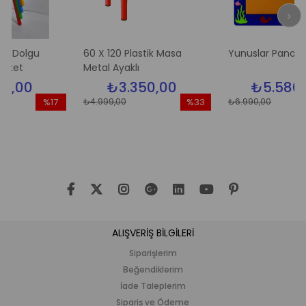
gu
60 X 120 Plastik Masa
Yunuslar Pano
Metal Ayaklı
0
₺3.350,00
₺5.580,00
₺4.999,00
₺6.990,00
%17
%33
İndirim
İndirim
İn
%17İndirim
%33İndirim
%2
ALIŞVERİŞ BİLGİLERİ
Siparişlerim
Beğendiklerim
İade Taleplerim
Sipariş ve Ödeme