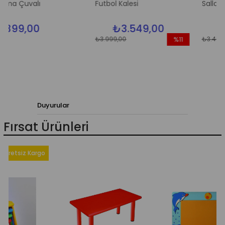
lı
Futbol Kalesi
Sallanan Fil
00
₺3.549,00
₺2.499
₺3.999,00
₺3.499,00
%11
İndirim
%11İndirim
Duyurular
Fırsat Ürünleri
iz Kargo