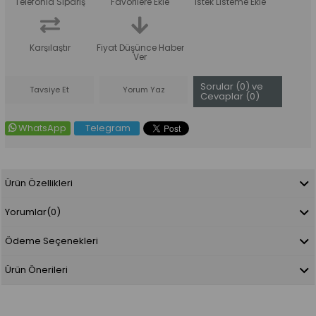
Telefonla Sipariş
Favorilere Ekle
İstek Listeme Ekle
Karşılaştır
Fiyat Düşünce Haber
Ver
Sorular (0) ve
Tavsiye Et
Yorum Yaz
Cevaplar (0)
WhatsApp
Telegram
Ürün Özellikleri
Yorumlar
(0)
Ödeme Seçenekleri
Ürün Önerileri