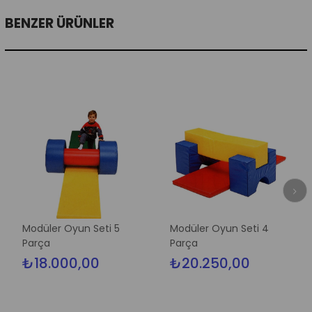
BENZER ÜRÜNLER
Modüler Oyun Seti 5
Modüler Oyun Seti 4
Mod
Parça
Parça
Par
₺18.000,00
₺20.250,00
₺74