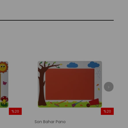
%20
%20
İndirim
İndirim
Son Bahar Pano
%20İndirim
%20İndirim