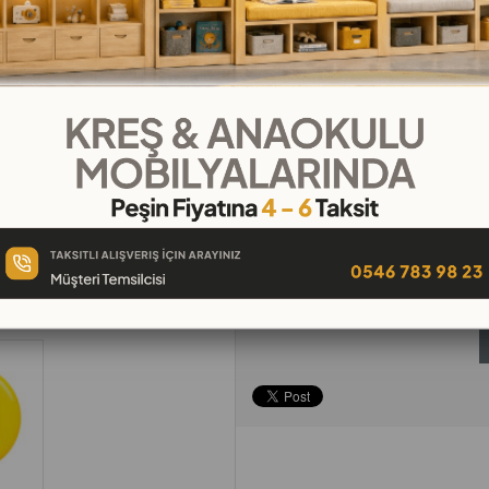
₺3,33
`den başlayan taksitler
Telefonla
Favorilere
İstek Lis
Sipariş
Ekle
Ekle
Tavsiye Et
Yorum Yaz