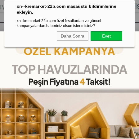
lığı.
Stoktan Gönderim.
% 100
İADE
GARANTİSİ.
xn--kremarket-22b.com masaüstü bildirimlerine
ekleyin.
xn--kremarket-22b.com özel fırsatlardan ve güncel
kampanyalardan haberiniz olsun ister misiniz?
Daha Sonra
Evet
sı
Kaydırak Salıncak Tahterevalli
Çok 
 Frezzby
Renkli Frezzby
(KMSF88)
(KDV Dahil)
₺30,00