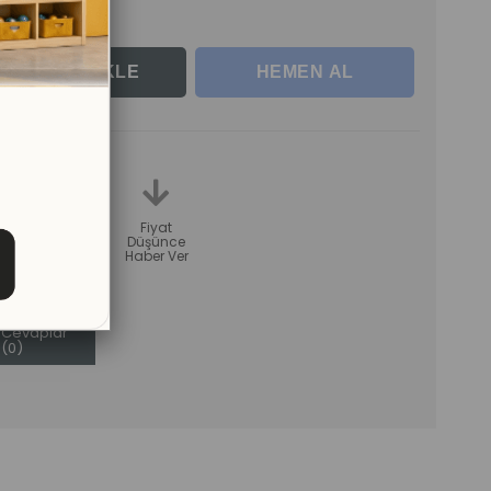
le
teme
Karşılaştır
Fiyat
Düşünce
Haber Ver
Sorular (0)
ve
Cevaplar
(0)