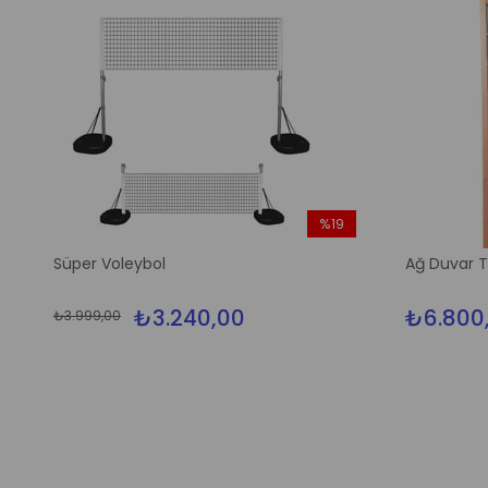
%19
m
İndirim
Süper Voleybol
Ağ Duvar 
irim
%19İndirim
₺3.240,00
₺6.800
₺3.999,00