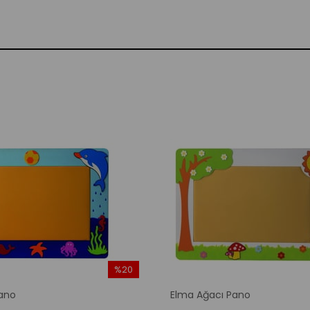
%20
İndirim
ano
Elma Ağacı Pano
%20İndirim