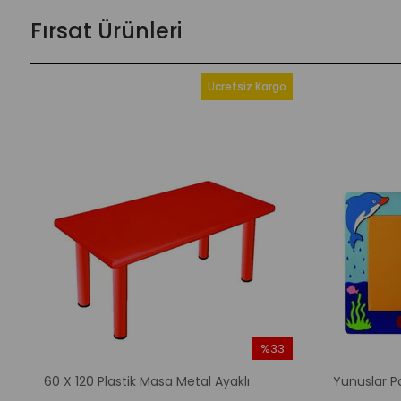
Fırsat Ürünleri
Ücretsiz Kargo
%33
m
İndirim
60 X 120 Plastik Masa Metal Ayaklı
Yunuslar P
irim
%33İndirim