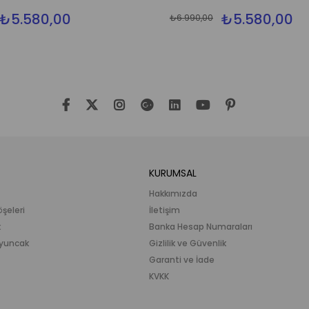
₺5.580,00
₺5.580,00
₺6.990,00
KURUMSAL
Hakkımızda
öşeleri
İletişim
k
Banka Hesap Numaraları
 Oyuncak
Gizlilik ve Güvenlik
Garanti ve İade
KVKK