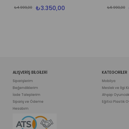
₺3.350,00
₺4.999,00
₺6.990,00
ALIŞVERİŞ BİLGİLERİ
KATEGORİLER
Siparişlerim
Mobilya
Beğendiklerim
Meslek ve İlgi K
İade Taleplerim
Ahşap Oyunca
Sipariş ve Ödeme
Eğitici Plastik
Hesabım