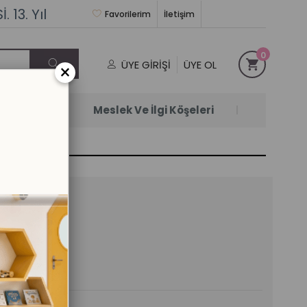
 13. Yıl
Favorilerim
İletişim
0
ÜYE GIRIŞI
ÜYE OL
×
Satanlar
Meslek Ve İlgi Köşeleri