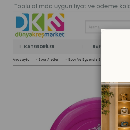
Toplu alımda uygun fiyat ve ödeme kolay
KATEGORİLER
Bahçe Oyun Oda
Anasayfa
>
Spor Aletleri
>
Spor Ve Egzersiz Setleri
>
Renkli