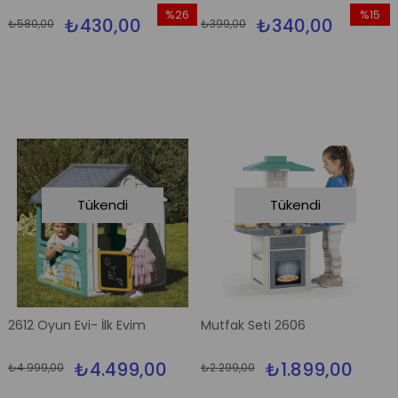
%26
%15
₺430,00
₺340,00
₺580,00
₺399,00
İndirim
İndirim
%26İndirim
%15İndir
Tükendi
Tükendi
2612 Oyun Evi- İlk Evim
Mutfak Seti 2606
₺4.499,00
₺1.899,00
₺4.999,00
₺2.299,00