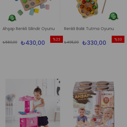
Ahşap Renkli Silindir Oyunu
Renkli Balık Tutma Oyunu
%23
%33
₺430,00
₺330,00
₺560,00
₺495,00
İndirim
İndirim
%23İndirim
%33İndi