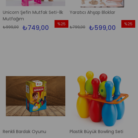
Unicorn Şefin Mutfak Seti-İlk
Yaratıcı Ahşap Bloklar
Mutfağım
%25
%25
₺749,00
₺599,00
₺999,00
₺799,00
İndirim
İndirim
%25İndirim
%25İndi
Renkli Bardak Oyunu
Plastik Büyük Bowling Seti