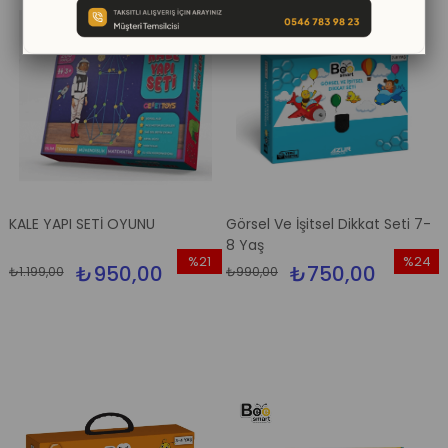
KALE YAPI SETİ OYUNU
Görsel Ve İşitsel Dikkat Seti 7-
8 Yaş
%21
%24
₺950,00
₺750,00
₺1.199,00
₺990,00
İndirim
İndirim
%21İndirim
%24İndi