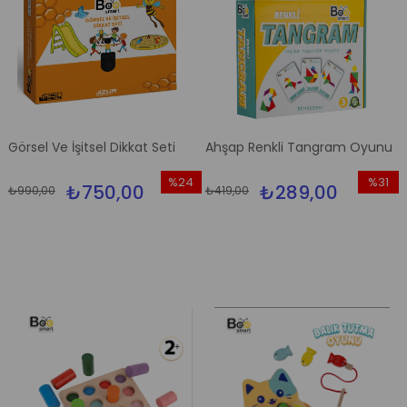
Görsel Ve İşitsel Dikkat Seti
Ahşap Renkli Tangram Oyunu
%24
%31
₺750,00
₺289,00
₺990,00
₺419,00
İndirim
İndirim
%24İndirim
%31İndir