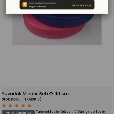
Yuvarlak Minder Seti Ø 40 cm
(KMS013)
Tahmini Teslim Süresi
:
10 Gün İçinde Teslim
20
%
İNDIRIM