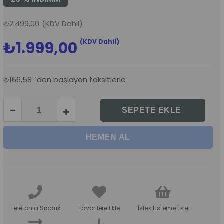
₺2.499,00
(KDV Dahil)
(KDV Dahil)
₺1.999,00
₺166,58
`den başlayan taksitlerle
Telefonla Sipariş
Favorilere Ekle
İstek Listeme Ekle