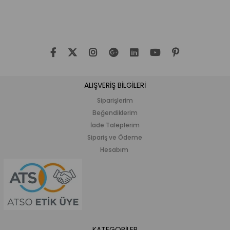
ndirim
%20İndirim
%20İndi
ALIŞVERİŞ BİLGİLERİ
Siparişlerim
Beğendiklerim
İade Taleplerim
Sipariş ve Ödeme
Hesabım
KATEGORİLER