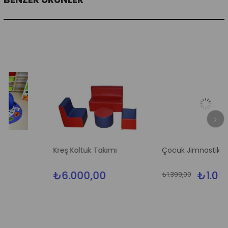
Kreş Koltuk Takımı
Çocuk Jimnastik Minderi
₺6.000,00
₺1.039,00
₺1.399,00
%2
İndi
%26İ