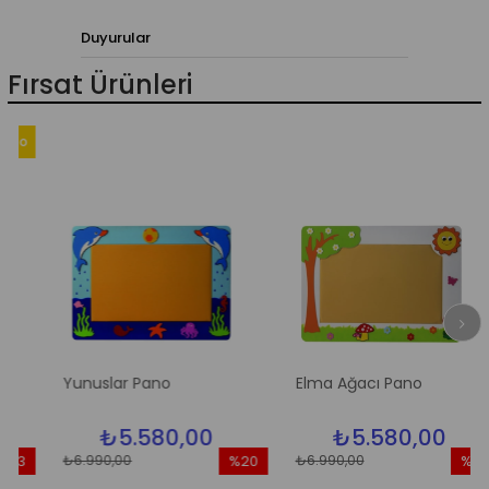
Duyurular
Fırsat Ürünleri
go
Yunuslar Pano
Elma Ağacı Pano
₺5.580,00
₺5.580,00
₺6.990,00
₺6.990,00
3
%20
%20
rim
İndirim
İndirim