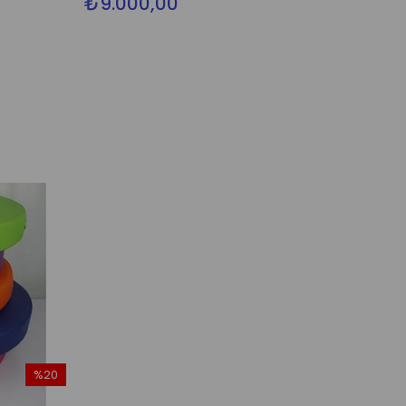
₺9.000,00
%20
İndirim