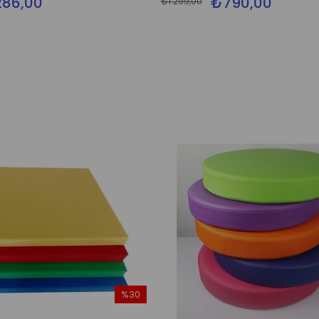
86,00
₺790,00
₺1.299,00
%30
İndirim