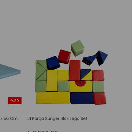
%39
İndirim
%39İndirim
 x 56 Cm
21 Parça Sünger Blok Lego Set