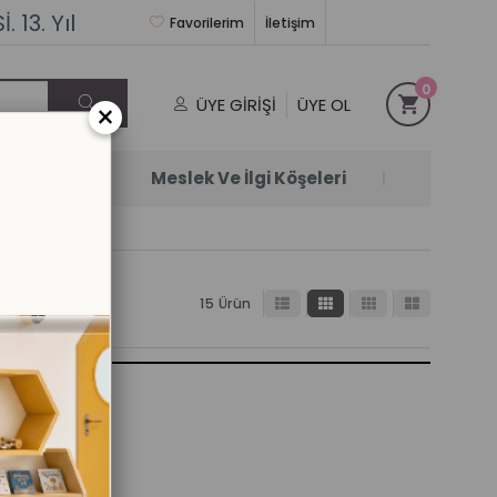
 13. Yıl
Favorilerim
İletişim
0
ÜYE GIRIŞI
ÜYE OL
×
Satanlar
Meslek Ve İlgi Köşeleri
15 Ürün