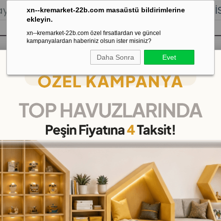
lığı.
Stoktan Gönderim.
% 100
İADE
GARANTİSİ.
xn--kremarket-22b.com masaüstü bildirimlerine
ekleyin.
xn--kremarket-22b.com özel fırsatlardan ve güncel
kampanyalardan haberiniz olsun ister misiniz?
Daha Sonra
Evet
sı
Kaydırak Salıncak Tahterevalli
Çok 