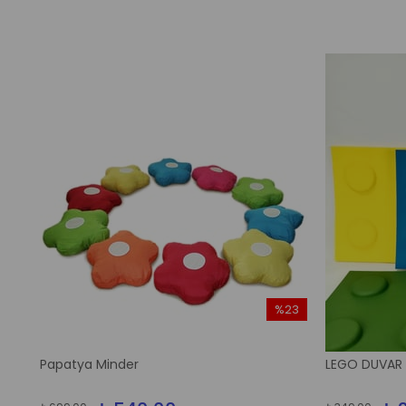
%23
İndirim
%23İndirim
Papatya Minder
LEGO DUVAR