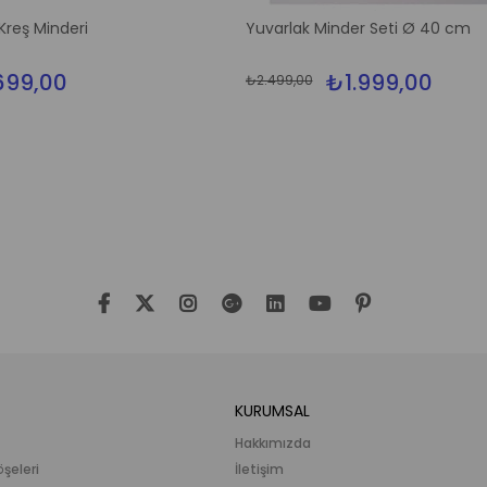
%30İndirim
reş Minderi
Yuvarlak Minder Seti Ø 40 cm
99,00
₺1.999,00
₺2.499,00
KURUMSAL
Hakkımızda
öşeleri
İletişim