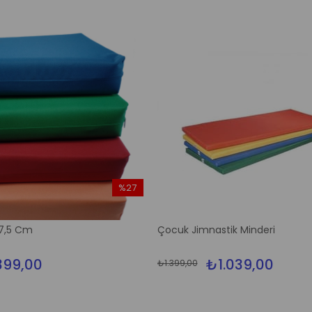
%27
İndirim
%27İndirim
 7,5 Cm
Çocuk Jimnastik Minderi
99,00
₺1.039,00
₺1.399,00