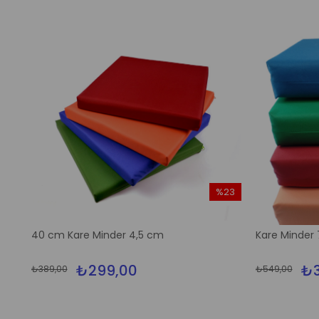
%23
İndirim
%23İndirim
40 cm Kare Minder 4,5 cm
Kare Minder
₺299,00
₺3
₺389,00
₺549,00