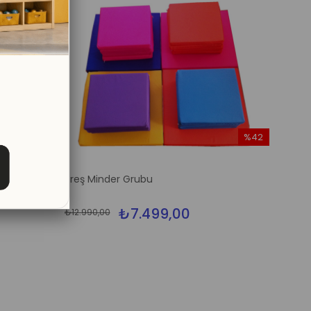
%44
%42
İndirim
İndirim
%44İndirim
%42İndirim
Kreş Minder Grubu
₺7.499,00
₺12.990,00