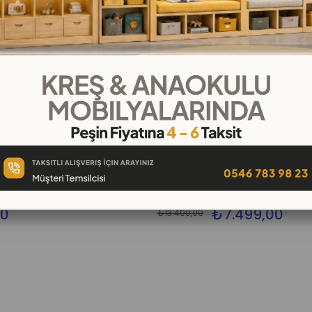
Seti
Yuva Oyun Minderi 120 Cm
00
₺7.499,00
₺13.400,00