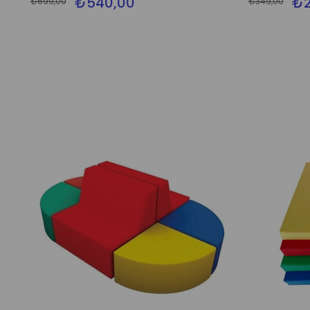
₺540,00
₺2
₺699,00
₺349,00