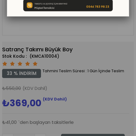
Satranç Takımı Büyük Boy
(KMCA10004)
Tahmini Teslim Süresi
:
1 Gün İçinde Teslim
33
%
İNDIRIM
₺550,00
(KDV Dahil)
(KDV Dahil)
₺369,00
₺41,00
`den başlayan taksitlerle