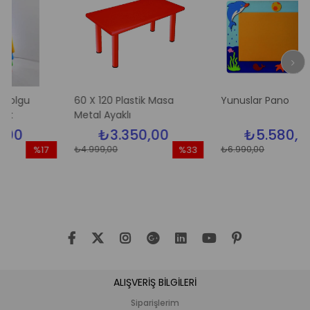
u
60 X 120 Plastik Masa
Yunuslar Pano
Metal Ayaklı
₺3.350,00
₺5.580,00
₺4.999,00
₺6.990,00
%17
%33
%
İndirim
İndirim
İnd
%17İndirim
%33İndirim
%20
ALIŞVERİŞ BİLGİLERİ
Siparişlerim