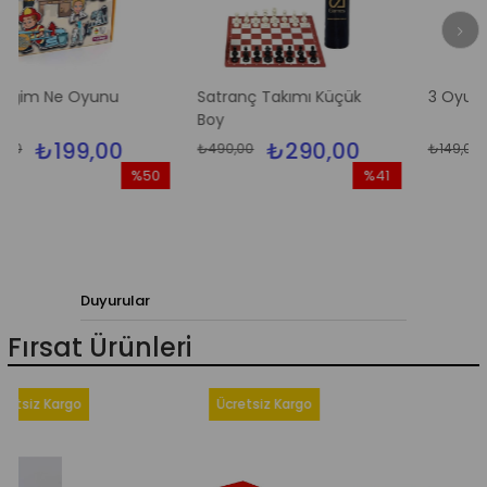
 Oyunu
Satranç Takımı Küçük
3 Oyun Dama
Boy
99,00
₺290,00
₺119,
₺490,00
₺149,00
%50
%41
İndirim
İndirim
%50İndirim
%41İndirim
Duyurular
Fırsat Ürünleri
 Kargo
Ücretsiz Kargo