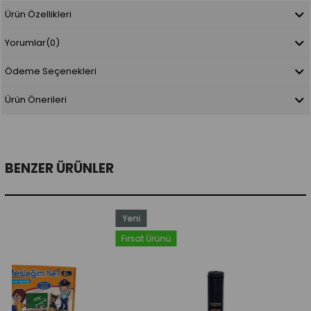
Ürün Özellikleri
Yorumlar
(0)
Ödeme Seçenekleri
Ürün Önerileri
BENZER ÜRÜNLER
Yeni
Ürün
Fırsat Ürünü