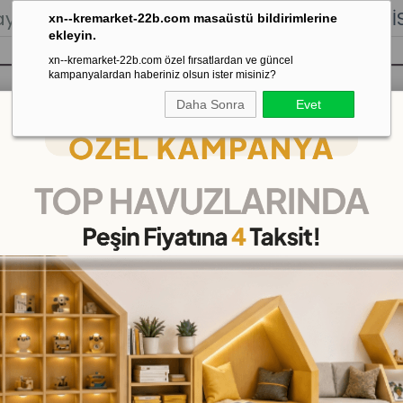
lığı.
Stoktan Gönderim.
% 100
İADE
GARANTİSİ.
xn--kremarket-22b.com masaüstü bildirimlerine
ekleyin.
xn--kremarket-22b.com özel fırsatlardan ve güncel
kampanyalardan haberiniz olsun ister misiniz?
Daha Sonra
Evet
sı
Kaydırak Salıncak Tahterevalli
Çok 