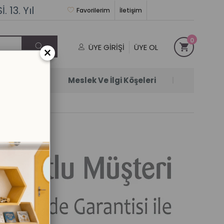
 13. Yıl
Favorilerim
İletişim
0
ÜYE GIRIŞI
ÜYE OL
×
Satanlar
Meslek Ve İlgi Köşeleri