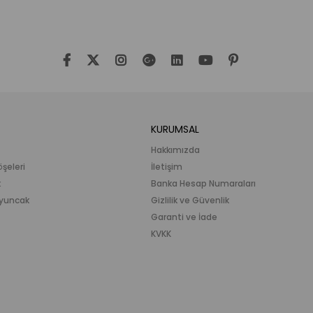
KURUMSAL
Hakkımızda
öşeleri
İletişim
k
Banka Hesap Numaraları
 Oyuncak
Gizlilik ve Güvenlik
Garanti ve İade
KVKK