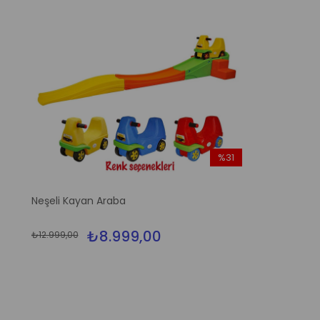
%31
İndirim
%31İndirim
Neşeli Kayan Araba
₺8.999,00
₺12.999,00