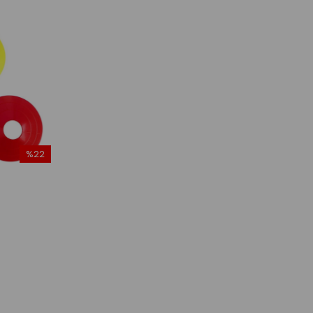
%22
İndirim
%22İndirim