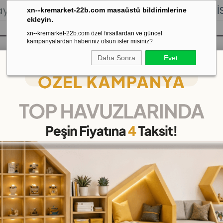
lığı.
Stoktan Gönderim.
% 100
İADE
GARANTİSİ.
xn--kremarket-22b.com masaüstü bildirimlerine
ekleyin.
xn--kremarket-22b.com özel fırsatlardan ve güncel
kampanyalardan haberiniz olsun ister misiniz?
Daha Sonra
Evet
sı
Kaydırak Salıncak Tahterevalli
Çok 