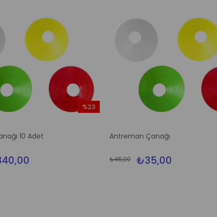
%23
İndirim
%23İndirim
nağı 10 Adet
Antreman Çanağı
40,00
₺35,00
₺45,00