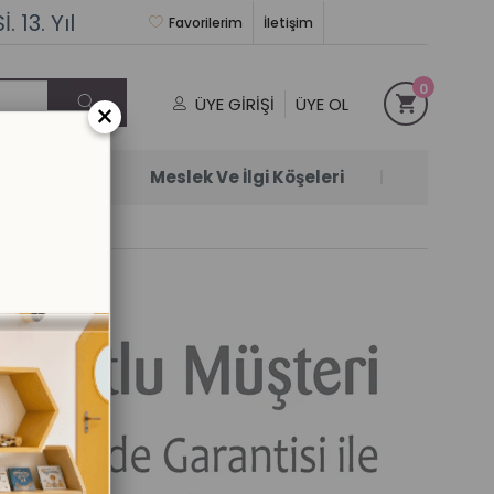
 13. Yıl
Favorilerim
İletişim
0
ÜYE GIRIŞI
ÜYE OL
×
Satanlar
Meslek Ve İlgi Köşeleri