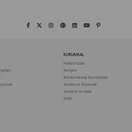
KURUMSAL
Hakkımızda
öşeleri
İletişim
k
Banka Hesap Numaraları
 Oyuncak
Gizlilik ve Güvenlik
Garanti ve İade
KVKK