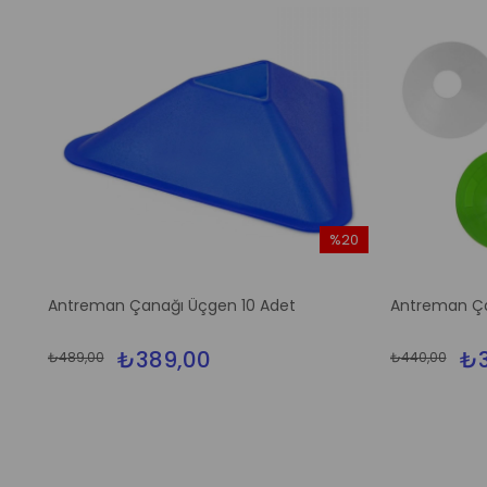
%20
İndirim
%20İndirim
Antreman Çanağı Üçgen 10 Adet
Antreman Ça
₺389,00
₺3
₺489,00
₺440,00