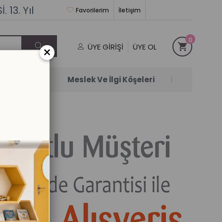
 13. Yıl
Favorilerim
İletişim
0
ÜYE GIRIŞI
ÜYE OL
×
Satanlar
Meslek Ve İlgi Köşeleri