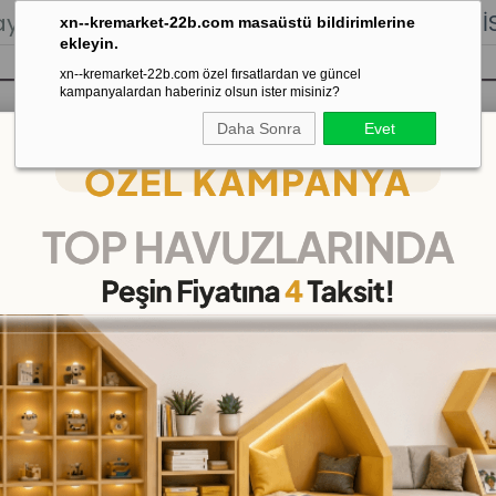
lığı.
Stoktan Gönderim.
% 100
İADE
GARANTİSİ.
xn--kremarket-22b.com masaüstü bildirimlerine
ekleyin.
xn--kremarket-22b.com özel fırsatlardan ve güncel
kampanyalardan haberiniz olsun ister misiniz?
Daha Sonra
Evet
sı
Kaydırak Salıncak Tahterevalli
Çok 