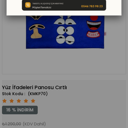
Yüz İfadeleri Panosu Cırtlı
(KMKP70)
16
%
İNDIRIM
₺1.290,00
(KDV Dahil)