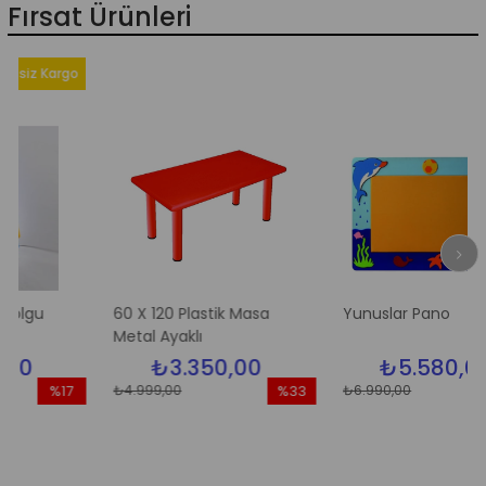
Fırsat Ürünleri
 Kargo
60 X 120 Plastik Masa
Yunuslar Pano
Metal Ayaklı
₺3.350,00
₺5.580,00
₺4.999,00
₺6.990,00
%17
%33
%2
İndirim
İndirim
İndi
%17İndirim
%33İndirim
%20İ