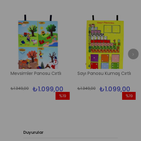
Mevsimler Panosu Cırtlı
Sayı Panosu Kumaş Cırtlı
₺1.099,00
₺1.099,00
₺1.349,00
₺1.349,00
%19
%19
İndirim
İndirim
rim
%19İndirim
%19İndirim
Duyurular