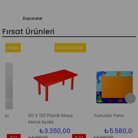
Duyurular
Fırsat Ürünleri
Kargo
Ücretsiz Kargo
60 X 120 Plastik Masa
Yunuslar Pano
Metal Ayaklı
₺3.350,00
₺5.580,00
₺4.999,00
₺6.990,00
%17
%33
%2