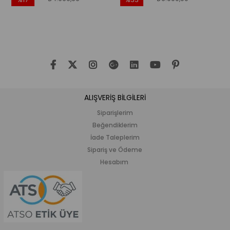
ndirim
İndirim
İndir
17İndirim
%33İndirim
%20İ
ALIŞVERİŞ BİLGİLERİ
Siparişlerim
Beğendiklerim
İade Taleplerim
Sipariş ve Ödeme
Hesabım