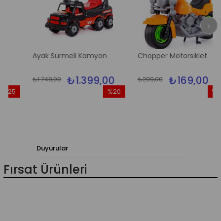
Ayak Sürmeli Kamyon
Chopper Motorsiklet
₺1.399,00
₺169,00
₺1.749,00
₺299,00
25
%20
%43
irim
İndirim
İndirim
İndirim
%20İndirim
%43İnd
Duyurular
Fırsat Ürünleri
o