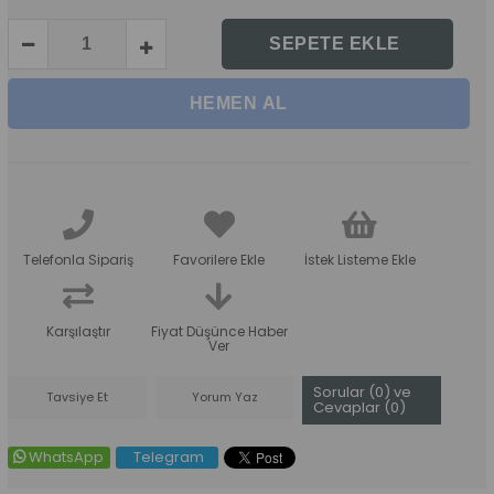
Telefonla Sipariş
Favorilere Ekle
İstek Listeme Ekle
Karşılaştır
Fiyat Düşünce Haber
Ver
Sorular (0) ve
Tavsiye Et
Yorum Yaz
Cevaplar (0)
WhatsApp
Telegram