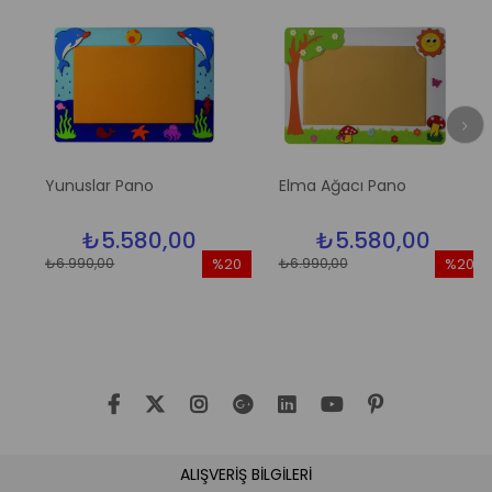
Yunuslar Pano
Elma Ağacı Pano
₺5.580,00
₺5.580,00
₺6.990,00
₺6.990,00
%20
%20
im
İndirim
İndirim
dirim
%20İndirim
%20İndir
ALIŞVERİŞ BİLGİLERİ