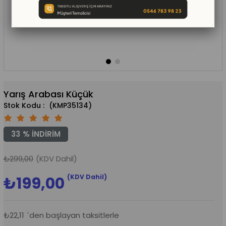
Yarış Arabası Küçük
(KMP35134)
33
%
İNDIRIM
₺299,00
(KDV Dahil)
(KDV Dahil)
₺199,00
₺22,11
`den başlayan taksitlerle