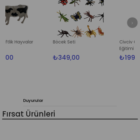
yvalar
Böcek Seti
Civciv Oturak Tuval
Eğitimi Lazımlık
₺349,00
₺199,00
Duyurular
Fırsat Ürünleri