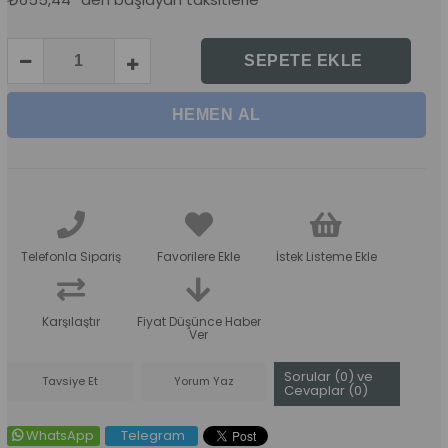
Telefonla Sipariş
Favorilere Ekle
İstek Listeme Ekle
Karşılaştır
Fiyat Düşünce Haber
Ver
Sorular (0) ve
Tavsiye Et
Yorum Yaz
Cevaplar (0)
WhatsApp
Telegram