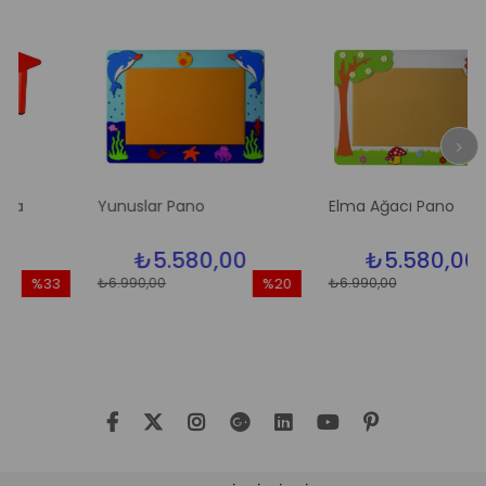
Yunuslar Pano
Elma Ağacı Pano
₺5.580,00
₺5.580,00
₺6.990,00
₺6.990,00
%33
%20
%20
dirim
İndirim
İndiri
3İndirim
%20İndirim
%20İn