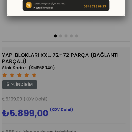
YAPI BLOKLARI XXL, 72+72 PARÇA (BAĞLANTI
PARÇALI)
(KMP68040)
5
%
İNDIRIM
₺6.199,00
(KDV Dahil)
(KDV Dahil)
₺5.899,00
₺655,44
`den başlayan taksitlerle