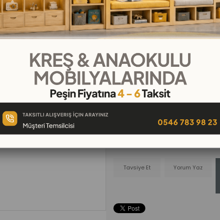
₺280,00
₺31,11
`den başlayan taksitler
Telefonla
Favorilere
İstek Lis
Sipariş
Ekle
Ekle
Tavsiye Et
Yorum Yaz