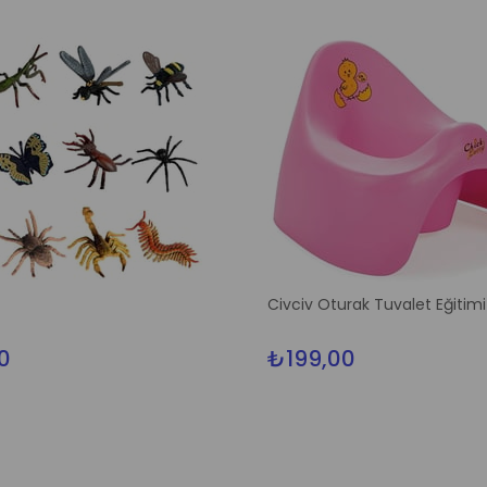
Civciv Oturak Tuvalet Eğitimi
0
₺199,00