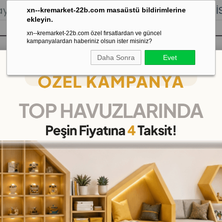
lığı.
Stoktan Gönderim.
% 100
İADE
GARANTİSİ.
xn--kremarket-22b.com masaüstü bildirimlerine
ekleyin.
xn--kremarket-22b.com özel fırsatlardan ve güncel
kampanyalardan haberiniz olsun ister misiniz?
Daha Sonra
Evet
sı
Kaydırak Salıncak Tahterevalli
Çok 
TÖR
VOLKAN YÜKLEYİCİ TRA
(KMP52254)
20
%
İNDIRIM
₺350,00
(KDV Dahil)
(KDV Dahil)