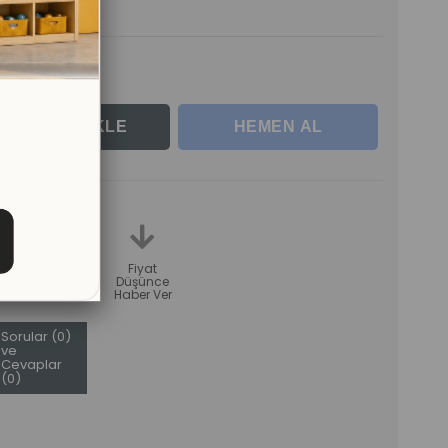
le
teme
Karşılaştır
Fiyat
Düşünce
Haber Ver
Sorular (0)
ve
Cevaplar
(0)