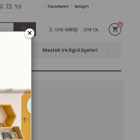
 13. Yıl
Favorilerim
İletişim
0
ÜYE GIRIŞI
ÜYE OL
×
Satanlar
Meslek Ve İlgi Köşeleri
KTÖR