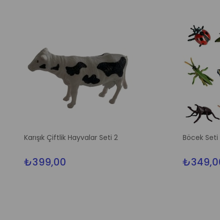
m
Karışık Çiftlik Hayvalar Seti 2
Böcek Seti
irim
₺399,00
₺349,0