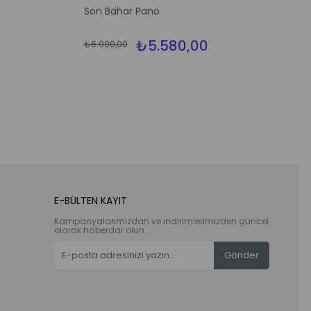
İndirim
İndirim
Son Bahar Pano
%20İndirim
%20İndirim
₺5.580,00
₺6.990,00
E-BÜLTEN KAYIT
Kampanyalarımızdan ve indirimlerimizden güncel
olarak haberdar olun.
Gönder