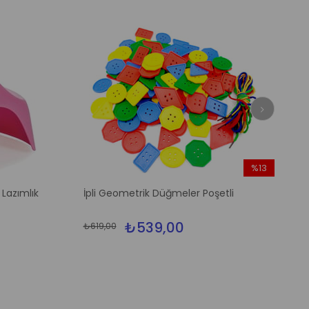
%13
İndirim
 Lazımlık
İpli Geometrik Düğmeler Poşetli
%13İndirim
₺539,00
₺619,00