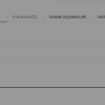
I
YORUMLAR
(0)
ÖDEME SEÇENEKLERI
ÜRÜ