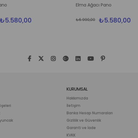
İndirim
ano
Elma Ağacı Pano
%20İndirim
₺5.580,00
₺5.580,00
₺6.990,00
KURUMSAL
Hakkımızda
öşeleri
İletişim
k
Banka Hesap Numaraları
 Oyuncak
Gizlilik ve Güvenlik
Garanti ve İade
KVKK