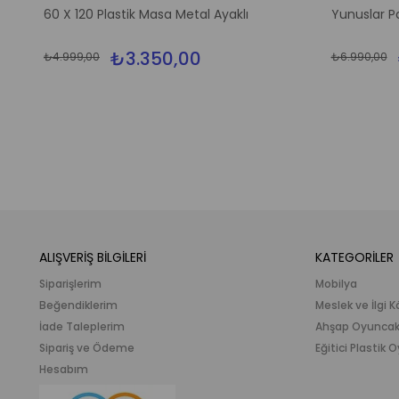
m
İndirim
60 X 120 Plastik Masa Metal Ayaklı
Yunuslar P
irim
%33İndirim
₺3.350,00
₺4.999,00
₺6.990,00
ALIŞVERİŞ BİLGİLERİ
KATEGORİLER
Siparişlerim
Mobilya
Beğendiklerim
Meslek ve İlgi K
İade Taleplerim
Ahşap Oyunca
Sipariş ve Ödeme
Eğitici Plastik
Hesabım