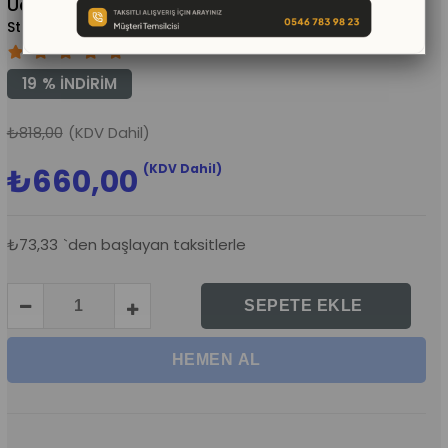
Üçlü Avantaj Seti
(KM111)
19
%
İNDIRIM
₺818,00
(KDV Dahil)
(KDV Dahil)
₺660,00
₺73,33
`den başlayan taksitlerle