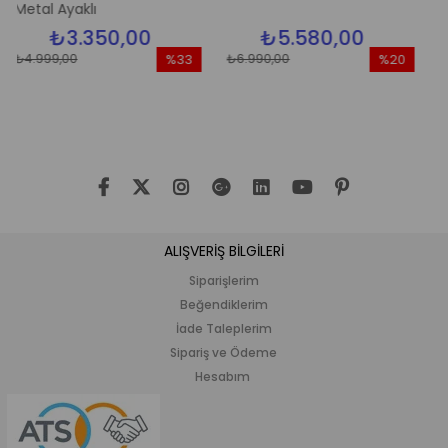
yaklı
3.350,00
₺5.580,00
₺5.
00
₺6.990,00
₺6.990,00
%33
%20
İndirim
İndirim
%33İndirim
%20İndirim
ALIŞVERİŞ BİLGİLERİ
Siparişlerim
Beğendiklerim
İade Taleplerim
Sipariş ve Ödeme
Hesabım