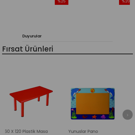
%25
%20
im
İndirim
İndirim
dirim
%25İndirim
%20İndir
Duyurular
Fırsat Ürünleri
0 Plastik Masa
Yunuslar Pano
Elma Ağac