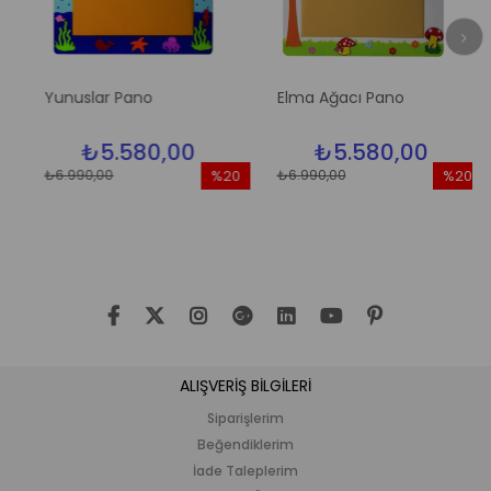
Yunuslar Pano
Elma Ağacı Pano
₺5.580,00
₺5.580,00
₺6.990,00
₺6.990,00
%20
%20
im
İndirim
İndirim
dirim
%20İndirim
%20İndir
ALIŞVERİŞ BİLGİLERİ
Siparişlerim
Beğendiklerim
İade Taleplerim