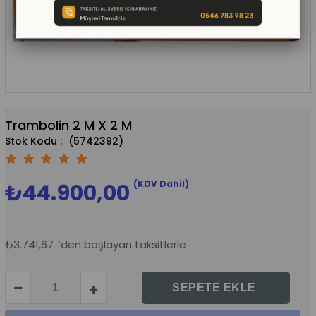
Trambolin 2 M X 2 M
(5742392)
(KDV Dahil)
₺44.900,00
₺3.741,67
`den başlayan taksitlerle