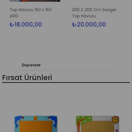
Top Havuzu 150 x 150
200 X 200 Cm Sünger
Fi
x100
Top Havuzu
X
₺18.000,00
₺20.000,00
₺
Duyurular
Fırsat Ürünleri