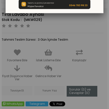
Tırtıl Lavabo Aynası
(MKW029)
Tahmini Teslim Süresi
:
3 Gün İçinde Teslim
Favorilere Ekle
İstek Listeme Ekle
Karşılaştır
Fiyat Düşünce Haber
Gelince Haber Ver
Ver
Sorular (0) ve
Tavsiye Et
Yorum Yaz
Cevaplar (0)
WhatsApp
Telegram