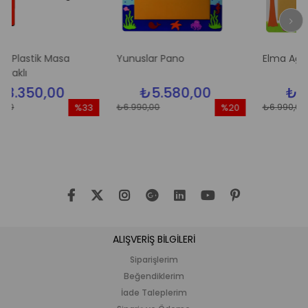
tik Masa
Yunuslar Pano
Elma Ağacı Pan
50,00
₺5.580,00
₺5.580
₺6.990,00
₺6.990,00
%33
%20
İndirim
İndirim
%33İndirim
%20İndirim
ALIŞVERİŞ BİLGİLERİ
Siparişlerim
Beğendiklerim
İade Taleplerim