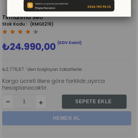
Tırmanma Seti
(KMGE219)
(KDV Dahil)
₺24.990,00
₺2.776,67
`den başlayan taksitlerle
Kargo ücreti illere göre farklıdır,ayırca
hesaplanacaktır.