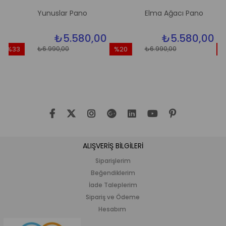
Yunuslar Pano
Elma Ağacı Pano
₺5.580,00
₺5.580,00
₺6.990,00
₺6.990,00
33
%20
%20
dirim
İndirim
İndiri
3İndirim
%20İndirim
%20İn
ALIŞVERİŞ BİLGİLERİ
Siparişlerim
Beğendiklerim
İade Taleplerim
Sipariş ve Ödeme
Hesabım