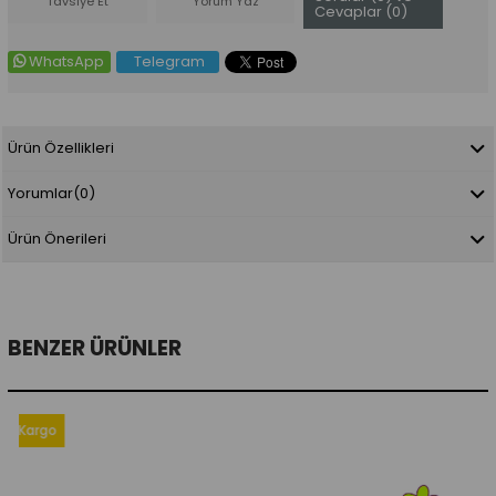
Tavsiye Et
Yorum Yaz
Cevaplar (0)
WhatsApp
Telegram
Ürün Özellikleri
Yorumlar
(0)
Ürün Önerileri
BENZER ÜRÜNLER
argo