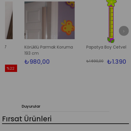
Körüklü Parmak Koruma
Papatya Boy Cetveli
193 cm
₺980,00
₺1.390,00
₺1.690,00
%22
%18
dirim
İndir
22İndirim
%18İn
Duyurular
Fırsat Ürünleri