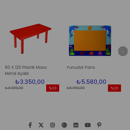
20 Plastik Masa
Yunuslar Pano
Elma Ağa
Ayaklı
₺3.350,00
₺5.580,00
₺5
,00
₺6.990,00
₺6.990,00
%33
%20
İndirim
İndirim
%33İndirim
%20İndirim