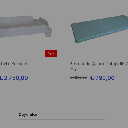
%17
İndirim
p Uyku Kampeti
Fermuarlu Çocuk Yatağı 116 
%17İndirim
Cm
₺2.750,00
₺790,00
₺1.299,00
Duyurular