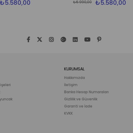
₺5.580,00
₺5.580,00
₺6.990,00
KURUMSAL
Hakkımızda
öşeleri
İletişim
k
Banka Hesap Numaraları
 Oyuncak
Gizlilik ve Güvenlik
Garanti ve İade
KVKK