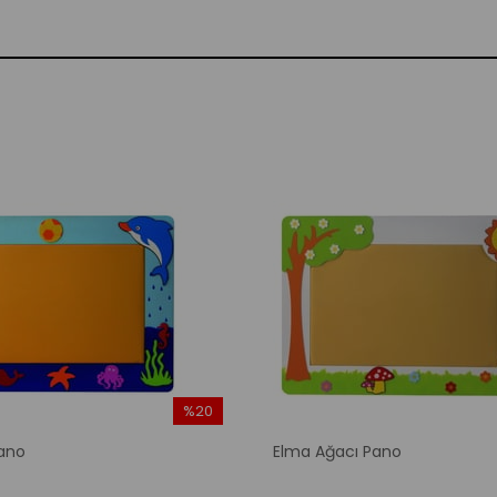
%20
İndirim
ano
Elma Ağacı Pano
%20İndirim