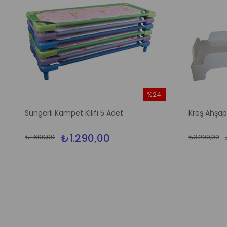
%24
m
İndirim
Süngerli Kampet Kılıfı 5 Adet
Kreş Ahşa
irim
%24İndirim
₺1.290,00
₺1.690,00
₺3.299,00