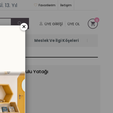
 13. Yıl
Favorilerim
İletişim
0
ÜYE GIRIŞI
ÜYE OL
×
Satanlar
Meslek Ve İlgi Köşeleri
ebilir Anaokulu Yatağı