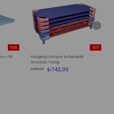
%39
%17
İndirim
İndirim
Cm x 56
Süngersiz Kampet İstiflenebilir
%39İndirim
%17İndirim
Anaokulu Yatağı
₺742,00
₺899,00