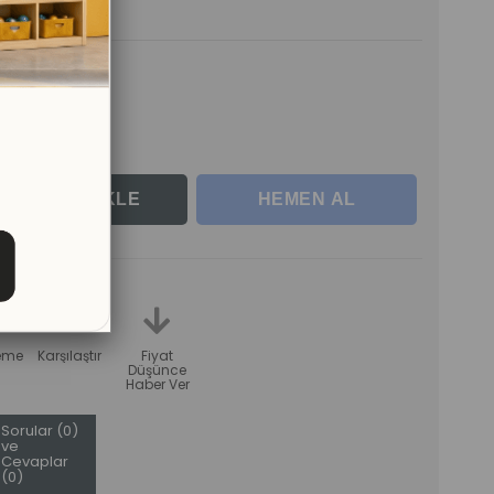
de Teslim
rle
teme
Karşılaştır
Fiyat
Düşünce
Haber Ver
Sorular (0)
ve
Cevaplar
(0)