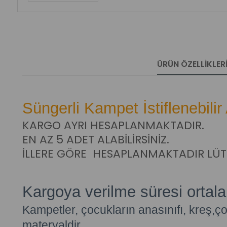
ÜRÜN ÖZELLIKLER
Süngerli Kampet İstiflenebili
KARGO AYRI HESAPLANMAKTADIR.
EN AZ 5 ADET ALABİLİRSİNİZ.
İLLERE GÖRE HESAPLANMAKTADIR LÜTFE
Kargoya verilme süresi ortal
Kampetler, çocukların anasınıfı, kreş,ço
materyaldir.