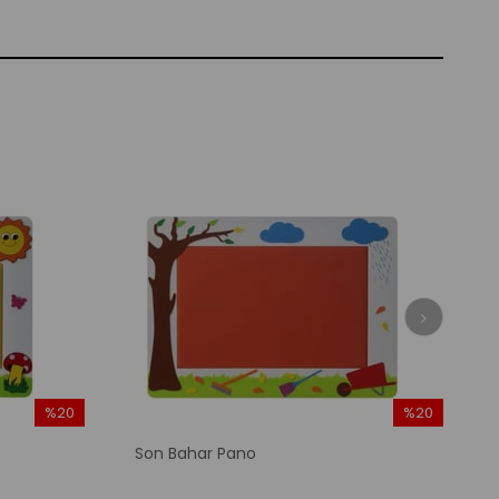
%20
%20
İndirim
İndirim
Son Bahar Pano
%20İndirim
%20İndirim