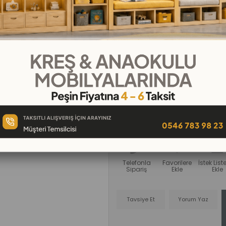
₺819,00
Tahmini Teslim Süresi
:
7 Gün İçin
₺68,25
`den başlayan taksitle
NAKLİYE ALICIYA AİTTİR.
AMBAR İLE GÖNDERİM FİYAT ALINIZ
Telefonla
Favorilere
İstek Lis
Sipariş
Ekle
Ekle
Tavsiye Et
Yorum Yaz