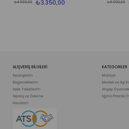
₺3.350,00
₺4.999,00
₺6.990,00
ALIŞVERİŞ BİLGİLERİ
KATEGORİLER
Siparişlerim
Mobilya
Beğendiklerim
Meslek ve İlgi K
İade Taleplerim
Ahşap Oyunca
Sipariş ve Ödeme
Eğitici Plastik
Hesabım