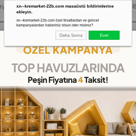
lığı.
Stoktan Gönderim.
% 100
İADE
GARANTİSİ.
xn--kremarket-22b.com masaüstü bildirimlerine
ekleyin.
xn--kremarket-22b.com özel fırsatlardan ve güncel
kampanyalardan haberiniz olsun ister misiniz?
Daha Sonra
Evet
sı
Kaydırak Salıncak Tahterevalli
Çok 
 Uyku Odası
>
Süngerli Kampet İstiflenebilir Anaokulu Yatağı
Süngerli Kampet İstiflen
(KMK003)
25
%
İNDIRIM
₺1.099,00
(KDV Dahil)
(KDV Dahil)