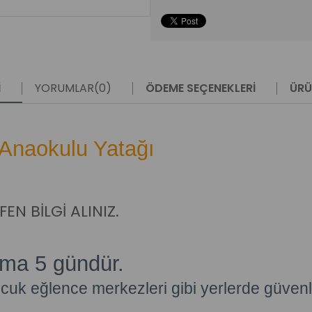
I
YORUMLAR
(0)
ÖDEME SEÇENEKLERI
ÜRÜ
r Anaokulu Yatağı
N BİLGİ ALINIZ.
ama 5 gündür.
cuk eğlence merkezleri gibi yerlerde güvenli 