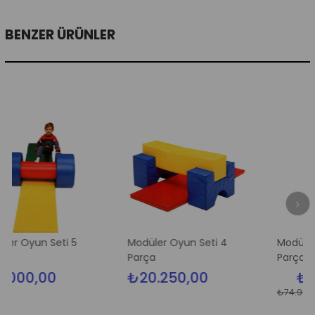
BENZER ÜRÜNLER
Seti 5
Modüler Oyun Seti 4
Modüler Oyun Set
Parça
Parça
00
₺20.250,00
₺70.500
₺74.999,00