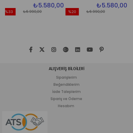
₺5.580,00
₺5.580,00
₺6.990,00
₺6.990,00
%33
%20
%20
dirim
İndirim
İndiri
3İndirim
%20İndirim
%20İn
ALIŞVERİŞ BİLGİLERİ
Siparişlerim
Beğendiklerim
İade Taleplerim
Sipariş ve Ödeme
Hesabım