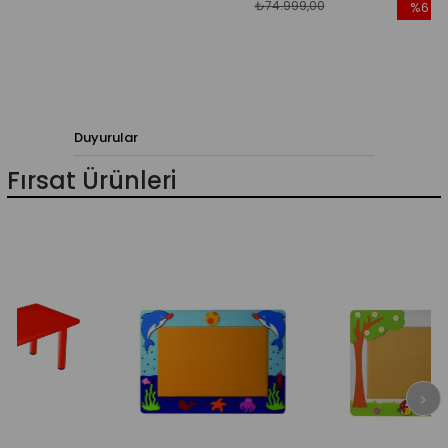
₺74.999,00
%6
İndirim
%6İndiri
Duyurular
Fırsat Ürünleri