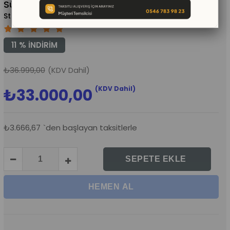
Sünger Oyun Grubu
(KMS604)
11
%
İNDIRIM
₺36.999,00
(KDV Dahil)
(KDV Dahil)
₺33.000,00
₺3.666,67
`den başlayan taksitlerle