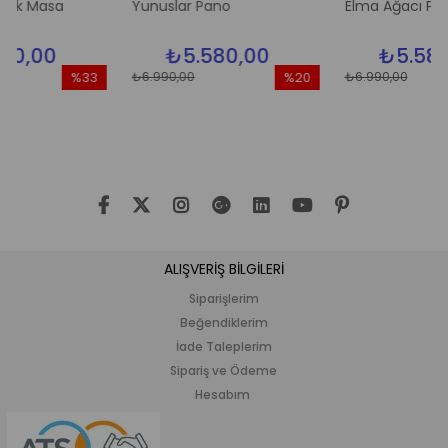
asa
Yunuslar Pano
Elma Ağacı Pano
0
₺5.580,00
₺5.580,00
₺6.990,00
₺6.990,00
%33
%20
İndirim
İndirim
İ
%33İndirim
%20İndirim
%
ALIŞVERİŞ BİLGİLERİ
Siparişlerim
Beğendiklerim
İade Taleplerim
Sipariş ve Ödeme
Hesabım