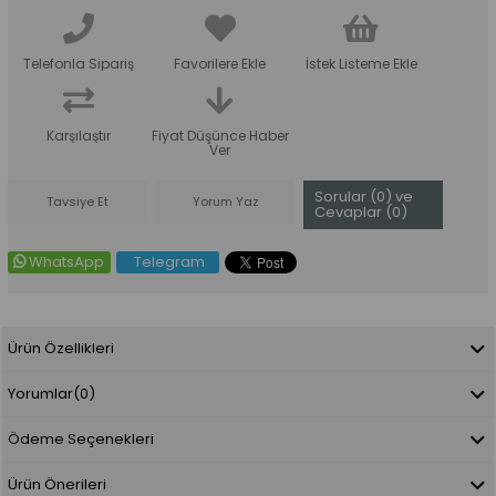
Telefonla Sipariş
Favorilere Ekle
İstek Listeme Ekle
Karşılaştır
Fiyat Düşünce Haber
Ver
Sorular (0) ve
Tavsiye Et
Yorum Yaz
Cevaplar (0)
WhatsApp
Telegram
Ürün Özellikleri
Yorumlar
(0)
Ödeme Seçenekleri
Ürün Önerileri