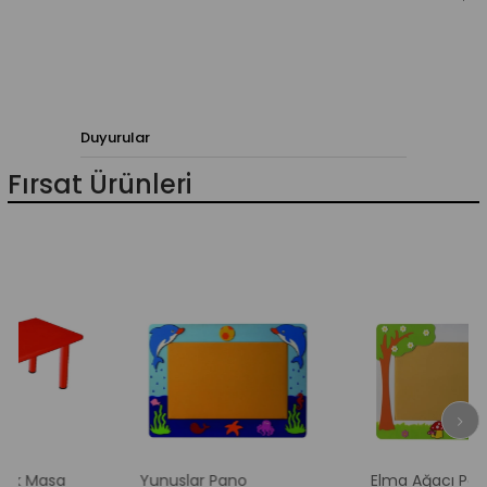
Duyurular
Fırsat Ürünleri
sa
Yunuslar Pano
Elma Ağacı Pano