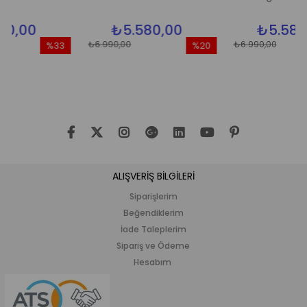
0
₺5.580,00
₺5.580,00
₺6.990,00
₺6.990,00
%33
%20
İndirim
İndirim
İ
%33İndirim
%20İndirim
%
ALIŞVERİŞ BİLGİLERİ
Siparişlerim
Beğendiklerim
İade Taleplerim
Sipariş ve Ödeme
Hesabım