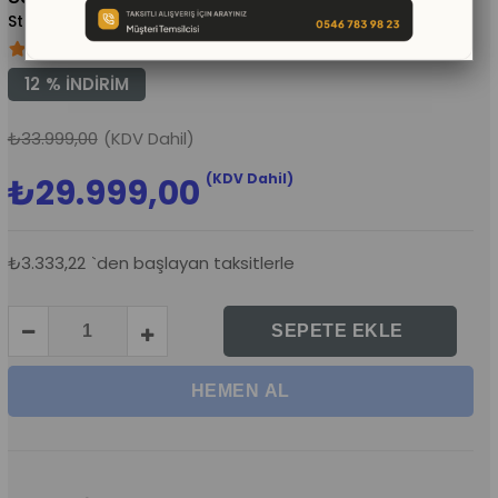
(KMS632)
12
%
İNDIRIM
₺33.999,00
(KDV Dahil)
(KDV Dahil)
₺29.999,00
₺3.333,22
`den başlayan taksitlerle