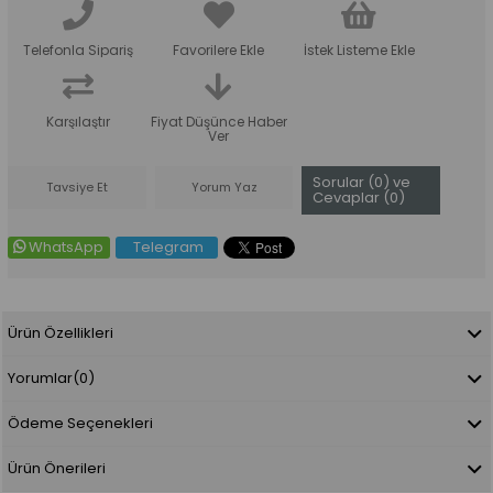
Telefonla Sipariş
Favorilere Ekle
İstek Listeme Ekle
Karşılaştır
Fiyat Düşünce Haber
Ver
Sorular (0) ve
Tavsiye Et
Yorum Yaz
Cevaplar (0)
WhatsApp
Telegram
Ürün Özellikleri
Yorumlar
(0)
Ödeme Seçenekleri
Ürün Önerileri