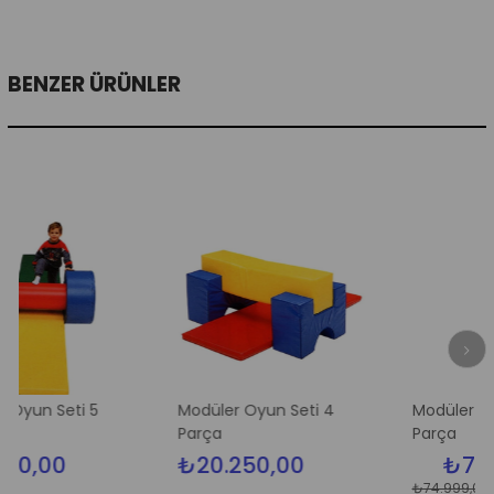
BENZER ÜRÜNLER
eti 5
Modüler Oyun Seti 4
Modüler Oyun Seti 
Parça
Parça
0
₺20.250,00
₺70.500,0
₺74.999,00