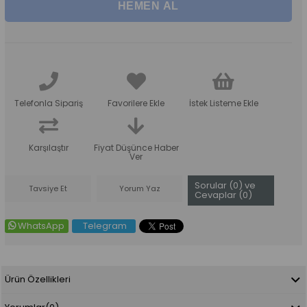
Telefonla Sipariş
Favorilere Ekle
İstek Listeme Ekle
Karşılaştır
Fiyat Düşünce Haber
Ver
Sorular (0) ve
Tavsiye Et
Yorum Yaz
Cevaplar (0)
WhatsApp
Telegram
Ürün Özellikleri