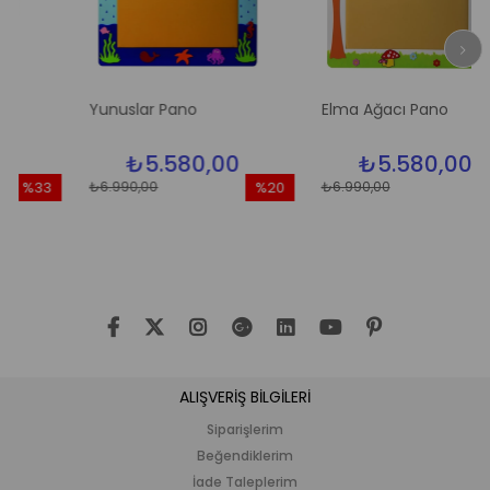
Yunuslar Pano
Elma Ağacı Pano
₺5.580,00
₺5.580,00
₺6.990,00
₺6.990,00
%33
%20
%20
dirim
İndirim
İndir
3İndirim
%20İndirim
%20İn
ALIŞVERİŞ BİLGİLERİ
Siparişlerim
Beğendiklerim
İade Taleplerim