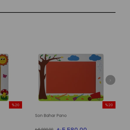
%20
%20
İndirim
İndirim
Son Bahar Pano
%20İndirim
%20İndirim
₺6.990,00