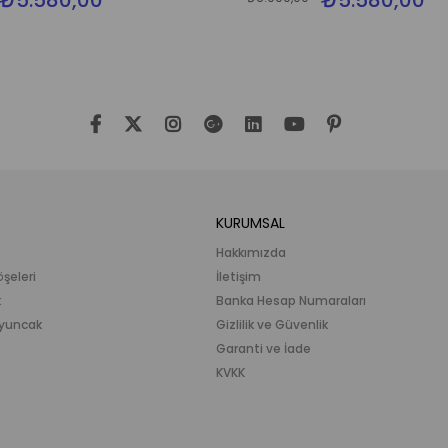
₺5.580,00
₺5.580,00
KURUMSAL
Hakkımızda
öşeleri
İletişim
k
Banka Hesap Numaraları
 Oyuncak
Gizlilik ve Güvenlik
Garanti ve İade
KVKK