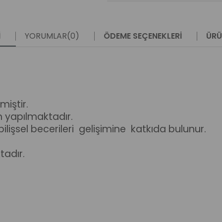
I
YORUMLAR
(0)
ÖDEME SEÇENEKLERI
ÜRÜ
miştir.
m yapılmaktadır.
ilişsel becerileri gelişimine katkıda bulunur.
adır.