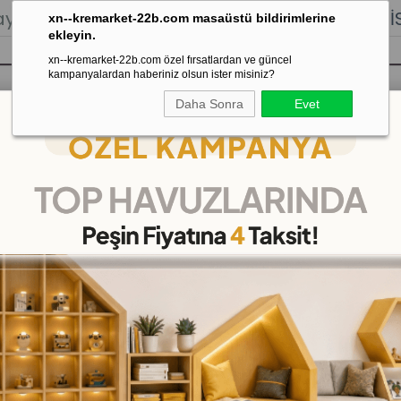
lığı.
Stoktan Gönderim.
% 100
İADE
GARANTİSİ.
xn--kremarket-22b.com masaüstü bildirimlerine
ekleyin.
xn--kremarket-22b.com özel fırsatlardan ve güncel
kampanyalardan haberiniz olsun ister misiniz?
Daha Sonra
Evet
sı
Kaydırak Salıncak Tahterevalli
Çok 
r
>
Sünger Oyun Grubu
Sünger Oyun Grubu
(KMS630)
10
%
İNDIRIM
₺39.999,00
(KDV Dahil)
(KDV 