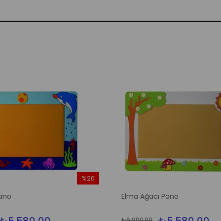
%20
İndirim
ano
Elma Ağacı Pano
%20İndirim
₺6.990,00