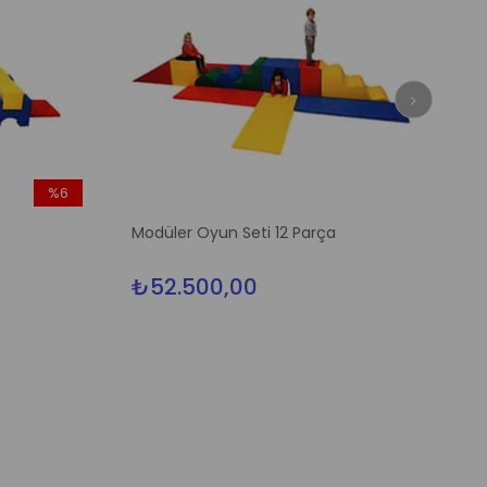
%6
İndirim
Modüler Oyun Seti 12 Parça
%6İndirim
₺52.500,00