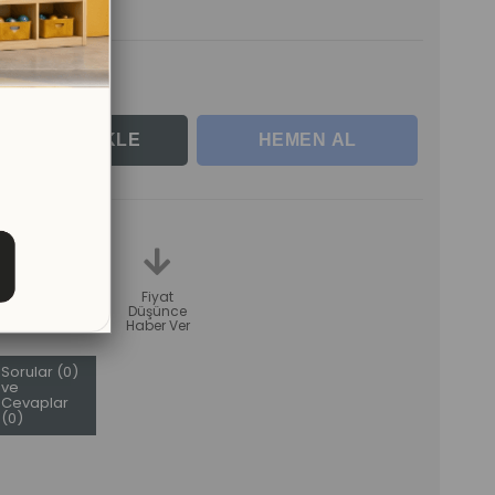
tlerle
teme
Karşılaştır
Fiyat
Düşünce
Haber Ver
Sorular (0)
ve
Cevaplar
(0)