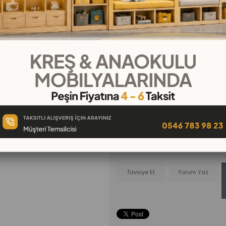
₺36.000,00
₺4.000,00
`den başlayan taksi
Telefonla
Favorilere
İstek Lis
Sipariş
Ekle
Ekle
Tavsiye Et
Yorum Yaz