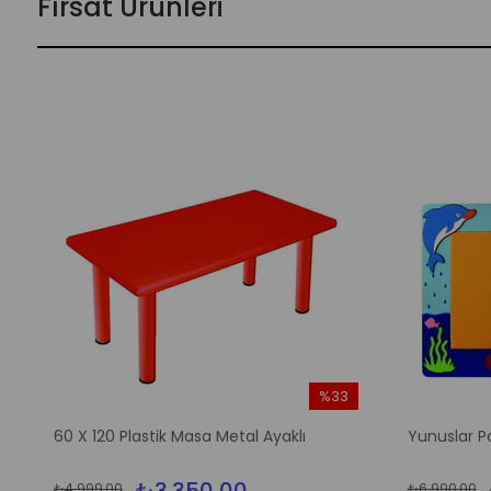
Fırsat Ürünleri
%33
m
İndirim
60 X 120 Plastik Masa Metal Ayaklı
Yunuslar P
irim
%33İndirim
₺4.999,00
₺6.990,00