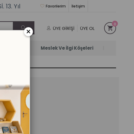
 13. Yıl
Favorilerim
İletişim
0
ÜYE GIRIŞI
ÜYE OL
×
Satanlar
Meslek Ve İlgi Köşeleri
Dahil)