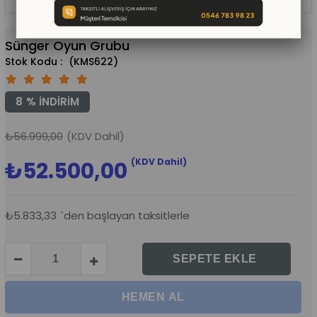
Sünger Oyun Grubu
(KMS622)
8
%
İNDIRIM
₺56.999,00
(KDV Dahil)
(KDV Dahil)
₺52.500,00
₺5.833,33
`den başlayan taksitlerle