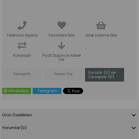
Telefonla Sipariş
Favorilere Ekle
İstek Listeme Ekle
Karşılaştır
Fiyat Düşünce Haber
Ver
Sorular (0) ve
Tavsiye Et
Yorum Yaz
Cevaplar (0)
WhatsApp
Telegram
Ürün Özellikleri
Yorumlar
(0)