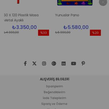
0 Plastik Masa
Yunuslar Pano
Elma Ağac
yaklı
3.350,00
₺5.580,00
₺5.
00
₺6.990,00
₺6.990,00
%33
%20
İndirim
İndirim
%33İndirim
%20İndirim
ALIŞVERİŞ BİLGİLERİ
Siparişlerim
Beğendiklerim
İade Taleplerim
Sipariş ve Ödeme