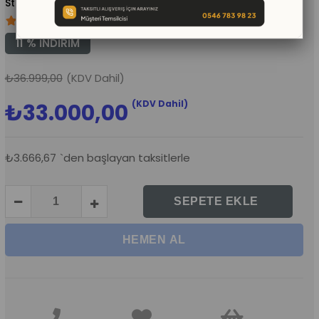
(KMS619)
11
%
İNDIRIM
₺36.999,00
(KDV Dahil)
(KDV Dahil)
₺33.000,00
₺3.666,67
`den başlayan taksitlerle