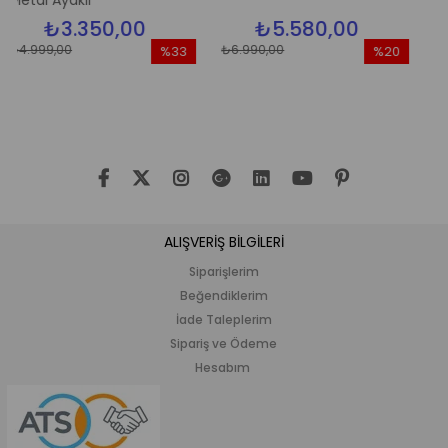
yaklı
3.350,00
₺5.580,00
₺5.
00
₺6.990,00
₺6.990,00
%33
%20
İndirim
İndirim
%33İndirim
%20İndirim
ALIŞVERİŞ BİLGİLERİ
Siparişlerim
Beğendiklerim
İade Taleplerim
Sipariş ve Ödeme
Hesabım