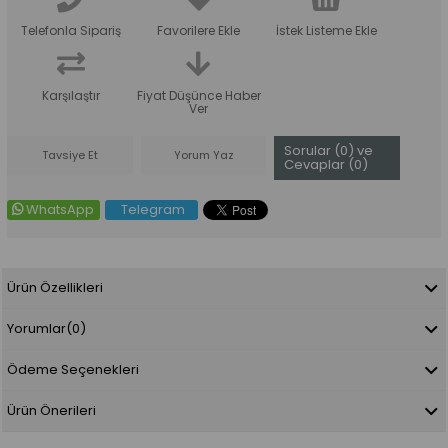
Telefonla Sipariş
Favorilere Ekle
İstek Listeme Ekle
Karşılaştır
Fiyat Düşünce Haber
Ver
Sorular (0) ve
Tavsiye Et
Yorum Yaz
Cevaplar (0)
WhatsApp
Telegram
Ürün Özellikleri
Yorumlar
(0)
Ödeme Seçenekleri
Ürün Önerileri