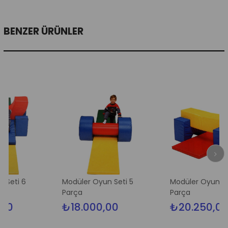
BENZER ÜRÜNLER
 6
Modüler Oyun Seti 5
Modüler Oyun Seti 4
Parça
Parça
₺18.000,00
₺20.250,00