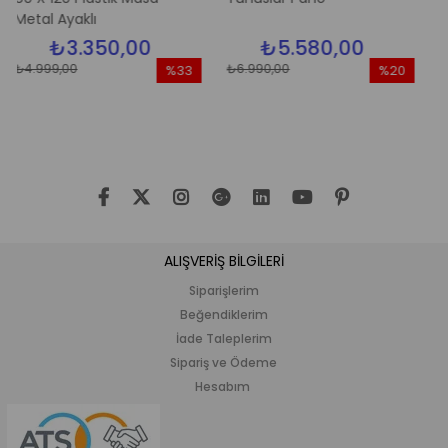
Ayaklı
3.350,00
₺5.580,00
₺5.
,00
₺6.990,00
₺6.990,00
%33
%20
İndirim
İndirim
%33İndirim
%20İndirim
ALIŞVERİŞ BİLGİLERİ
Siparişlerim
Beğendiklerim
İade Taleplerim
Sipariş ve Ödeme
Hesabım