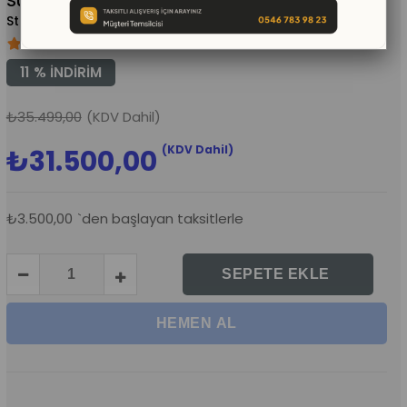
Sünger Oyun Grubu
(KMS610)
11
%
İNDIRIM
₺35.499,00
(KDV Dahil)
(KDV Dahil)
₺31.500,00
₺3.500,00
`den başlayan taksitlerle