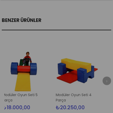
BENZER ÜRÜNLER
 Oyun Seti 5
Modüler Oyun Seti 4
Modüler Oy
Parça
Parça
000,00
₺20.250,00
₺70.
₺74.999,00