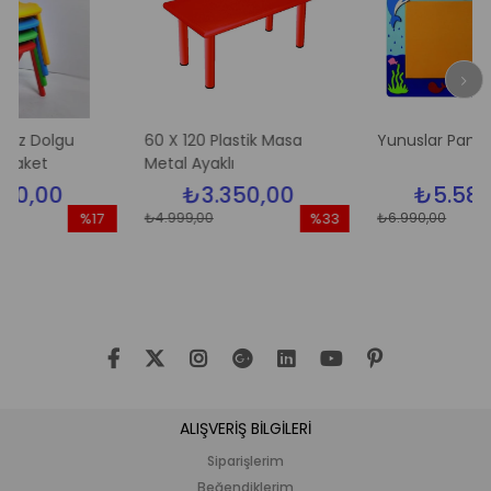
lgu
60 X 120 Plastik Masa
Yunuslar Pano
Metal Ayaklı
0
₺3.350,00
₺5.580,00
₺4.999,00
₺6.990,00
%17
%33
İndirim
İndirim
İ
%17İndirim
%33İndirim
%
ALIŞVERİŞ BİLGİLERİ
Siparişlerim
Beğendiklerim