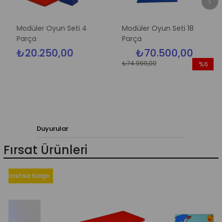
Modüler Oyun Seti 4
Modüler Oyun Seti 18
Parça
Parça
₺20.250,00
₺70.500,00
₺74.999,00
%6
İndirim
%6İndirim
Duyurular
Fırsat Ürünleri
iz Kargo