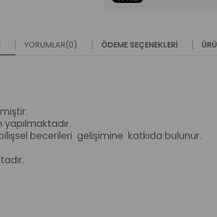
I
YORUMLAR
(0)
ÖDEME SEÇENEKLERI
ÜRÜ
miştir.
m yapılmaktadır.
ilişsel becerileri gelişimine katkıda bulunur.
adır.