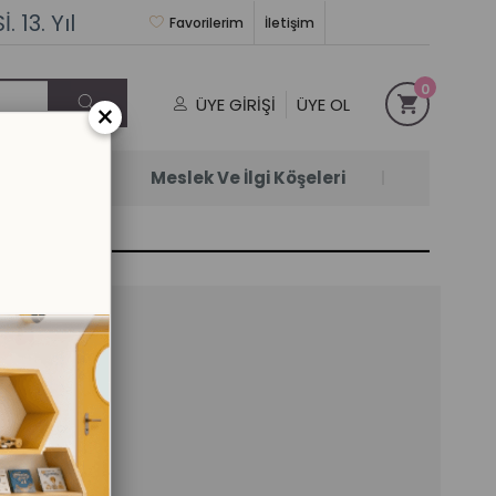
 13. Yıl
Favorilerim
İletişim
0
ÜYE GIRIŞI
ÜYE OL
×
Satanlar
Meslek Ve İlgi Köşeleri
ahil)