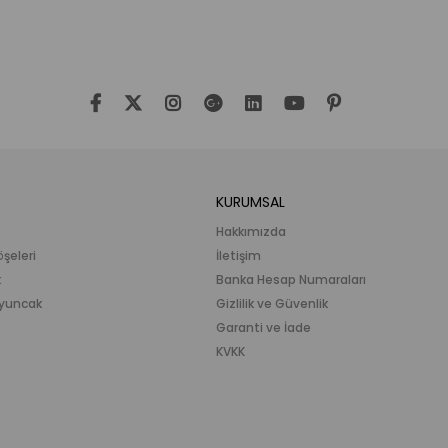
KURUMSAL
Hakkımızda
öşeleri
İletişim
k
Banka Hesap Numaraları
 Oyuncak
Gizlilik ve Güvenlik
Garanti ve İade
KVKK