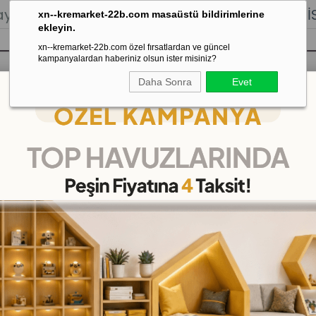
lığı.
Stoktan Gönderim.
% 100
İADE
GARANTİSİ.
xn--kremarket-22b.com masaüstü bildirimlerine
ekleyin.
xn--kremarket-22b.com özel fırsatlardan ve güncel
kampanyalardan haberiniz olsun ister misiniz?
Daha Sonra
Evet
sı
Kaydırak Salıncak Tahterevalli
Çok 
r
>
Sünger Oyun Grubu
Sünger Oyun Grubu
(KMS207)
5
%
İNDIRIM
₺64.999,00
(KDV Dahil)
(KDV D