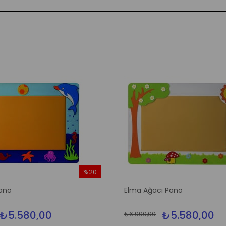
%20
İndirim
ano
Elma Ağacı Pano
%20İndirim
₺5.580,00
₺5.580,00
₺6.990,00