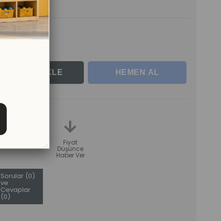
tlerle
ır.
teme
Karşılaştır
Fiyat
Düşünce
Haber Ver
Sorular (0)
ve
Cevaplar
(0)