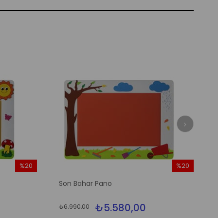
%20
%20
İndirim
İndirim
Son Bahar Pano
%20İndirim
%20İndirim
₺5.580,00
₺6.990,00