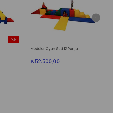
%6
İndirim
Modüler Oyun Seti 12 Parça
%6İndirim
₺52.500,00