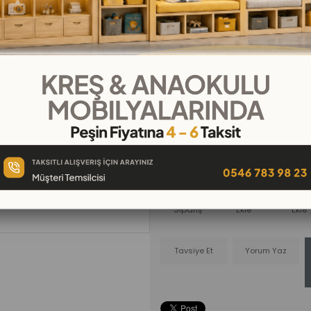
₺61.500,00
₺6.833,33
`den başlayan taksi
Nakliye ayrıca hesaplanmaktad
Telefonla
Favorilere
İstek Lis
Sipariş
Ekle
Ekle
Tavsiye Et
Yorum Yaz