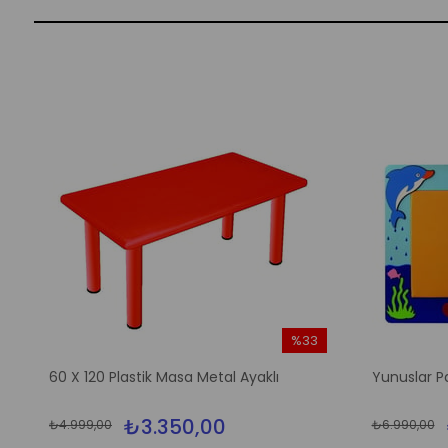
%33
m
İndirim
60 X 120 Plastik Masa Metal Ayaklı
Yunuslar P
irim
%33İndirim
₺3.350,00
₺4.999,00
₺6.990,00