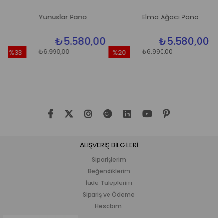
Yunuslar Pano
Elma Ağacı Pano
₺5.580,00
₺5.580,00
₺6.990,00
₺6.990,00
%33
%20
%20
dirim
İndirim
İndir
33İndirim
%20İndirim
%20İn
ALIŞVERİŞ BİLGİLERİ
Siparişlerim
Beğendiklerim
İade Taleplerim
Sipariş ve Ödeme
Hesabım