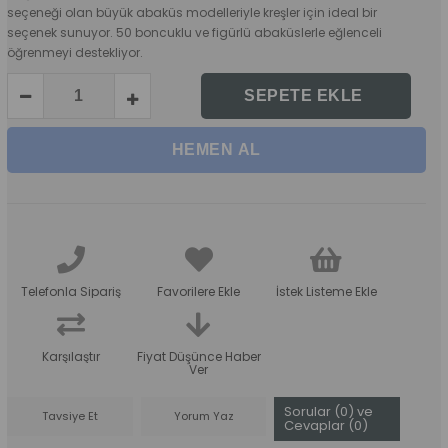
seçeneği olan büyük abaküs modelleriyle kreşler için ideal bir
seçenek sunuyor. 50 boncuklu ve figürlü abaküslerle eğlenceli
öğrenmeyi destekliyor.
Telefonla Sipariş
Favorilere Ekle
İstek Listeme Ekle
Karşılaştır
Fiyat Düşünce Haber
Ver
Sorular (0) ve
Tavsiye Et
Yorum Yaz
Cevaplar (0)