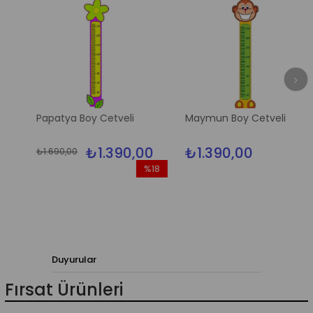
Papatya Boy Cetveli
Maymun Boy Cetveli
₺1.390,00
₺1.390,00
₺1.690,00
%18
İndirim
%18İndirim
Duyurular
Fırsat Ürünleri