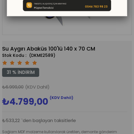
Su Aygırı Abaküs 100'lü 140 x 70 CM
(DKME2589)
31
%
İNDIRIM
₺6.999,00
(KDV Dahil)
(KDV Dahil)
₺4.799,00
₺533,22
`den başlayan taksitlerle
Sağlam MDF malzeme kullanılarak üretilen, demonte gönderim