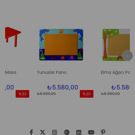
sa
Yunuslar Pano
Elma Ağacı Pano
0
₺5.580,00
₺5.580,00
₺6.990,00
₺6.990,00
%33
%20
İndirim
İndirim
İn
%33İndirim
%20İndirim
%2