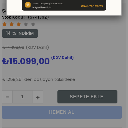
Soft Play Top Havuzu 150 x 150 x H 50
(5741392)
14
%
İNDIRIM
₺17.499,00
(KDV Dahil)
(KDV Dahil)
₺15.099,00
₺1.258,25
`den başlayan taksitlerle