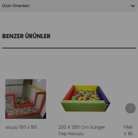
Ürün Önerileri
BENZER ÜRÜNLER
50 x 150
200 X 200 Cm Sünger
Fileli Top Havuz
Top Havuzu
X 150 Cm