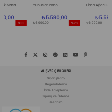
asa
Yunuslar Pano
Elma Ağacı Pano
0
₺5.580,00
₺5.580,00
₺6.990,00
₺6.990,00
%33
%20
İndirim
İndirim
İ
%33İndirim
%20İndirim
%
ALIŞVERİŞ BİLGİLERİ
Siparişlerim
Beğendiklerim
İade Taleplerim
Sipariş ve Ödeme
Hesabım