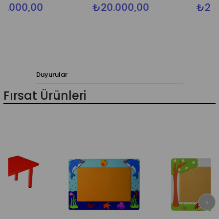
00
₺20.000,00
₺26.490,0
Duyurular
Fırsat Ürünleri