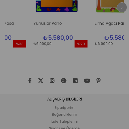
a
Yunuslar Pano
Elma Ağacı Pano
₺5.580,00
₺5.580,00
₺6.990,00
₺6.990,00
%33
%20
%
İndirim
İndirim
İnd
%33İndirim
%20İndirim
%20
ALIŞVERİŞ BİLGİLERİ
Siparişlerim
Beğendiklerim
İade Taleplerim
Sipariş ve Ödeme