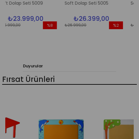
Seti 5009
Soft Dolap Seti 5005
Soft Dolap Set
999,00
₺26.399,00
₺23.99
₺26.999,00
₺26.999,00
%8
%2
İndirim
İndirim
%8İndirim
%2İndirim
Duyurular
Fırsat Ürünleri