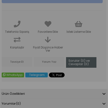
Telefonla Sipariş
Favorilere Ekle
İstek Listeme Ekle
Karşılaştır
Fiyat Düşünce Haber
Ver
Sorular (0) ve
Tavsiye Et
Yorum Yaz
Cevaplar (0)
WhatsApp
Telegram
Ürün Özellikleri
Yorumlar
(0)