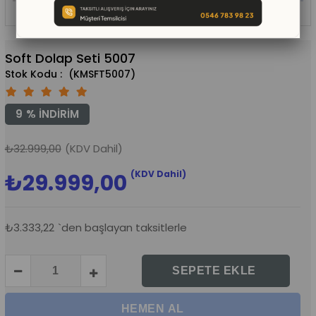
Soft Dolap Seti 5007
(KMSFT5007)
9
%
İNDIRIM
₺32.999,00
(KDV Dahil)
(KDV Dahil)
₺29.999,00
₺3.333,22
`den başlayan taksitlerle