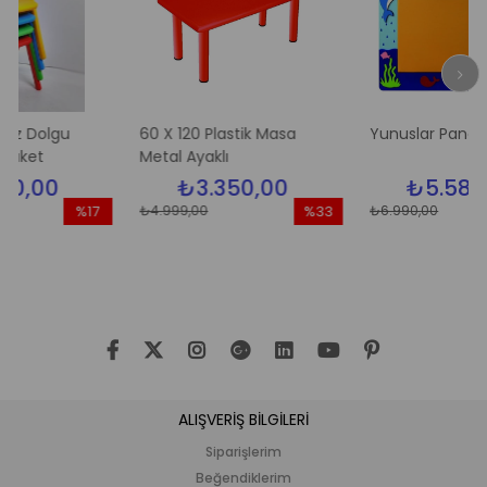
lgu
60 X 120 Plastik Masa
Yunuslar Pano
Metal Ayaklı
0
₺3.350,00
₺5.580,00
₺4.999,00
₺6.990,00
%17
%33
İndirim
İndirim
İ
%17İndirim
%33İndirim
%
ALIŞVERİŞ BİLGİLERİ
Siparişlerim
Beğendiklerim