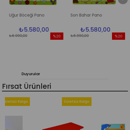
ğur Böceği Pano
Son Bahar Pano
Elma
₺5.580,00
₺5.580,00
6.990,00
₺6.990,00
₺6.9
%20
%20
İndirim
İndirim
%20İndirim
%20İndirim
Duyurular
Fırsat Ürünleri
iz Kargo
Ücretsiz Kargo