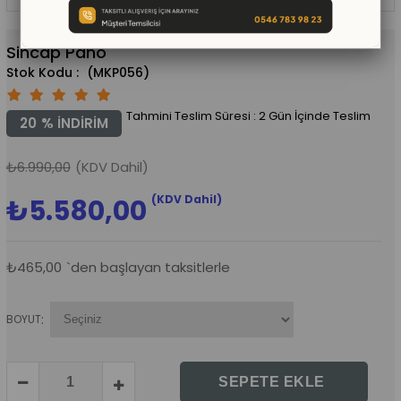
Sincap Pano
(MKP056)
Tahmini Teslim Süresi
:
2 Gün İçinde Teslim
20
%
İNDIRIM
₺6.990,00
(KDV Dahil)
(KDV Dahil)
₺5.580,00
₺465,00
`den başlayan taksitlerle
:
BOYUT